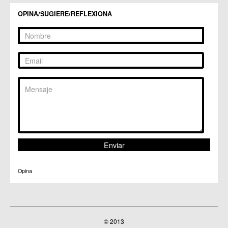
Centros Culturales
OPINA/SUGIERE/REFLEXIONA
C.C. Puertas de Castilla
C.M. Nonduermas
C.M. Patiño
C.M. Puebla de Soto
C.C. Puente Tocinos
C.C. San Ginés
C.C. Sangonera la Seca
C.M. Sangonera la Verde
C.M. Santa Cruz
C.M. Santiago y Zaraiche
C.M. Santo Ángel
C.C. Sucina
C.C. Torreagüera
C.M. Valladolises
C.C. Zarandona
C.C. Zeneta
Opina
© 2013