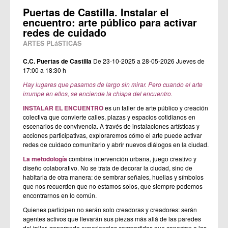
Puertas de Castilla. Instalar el
encuentro: arte público para activar
redes de cuidado
ARTES PLáSTICAS
C.C. Puertas de Castilla
De 23-10-2025 a 28-05-2026
Jueves de
17:00 a 18:30 h
Hay lugares que pasamos de largo sin mirar. Pero cuando el arte
irrumpe en ellos, se enciende la chispa del encuentro.
INSTALAR EL ENCUENTRO
es un taller de arte público y creación
colectiva que convierte calles, plazas y espacios cotidianos en
escenarios de convivencia. A través de instalaciones artísticas y
acciones participativas, exploraremos cómo el arte puede activar
redes de cuidado comunitario y abrir nuevos diálogos en la ciudad.
La metodología
combina intervención urbana, juego creativo y
diseño colaborativo. No se trata de decorar la ciudad, sino de
habitarla de otra manera: de sembrar señales, huellas y símbolos
que nos recuerden que no estamos solos, que siempre podemos
encontrarnos en lo común.
Quienes participen no serán solo creadoras y creadores: serán
agentes activos que llevarán sus piezas más allá de las paredes
del taller, generando experiencias compartidas que conectan a las