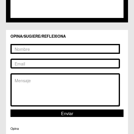
C.C. LOS RAMOS
C.M. Monteagudo
C.C.S. La Paz
C.M. San Pio X
C.M. El Carmen
Centros Culturales
OPINA/SUGIERE/REFLEXIONA
C.C. Puertas de Castilla
C.M. Nonduermas
C.M. Patiño
C.M. Puebla de Soto
C.C. Puente Tocinos
C.C. San Ginés
C.C. Sangonera la Seca
C.M. Sangonera la Verde
C.M. Santa Cruz
C.M. Santiago y Zaraiche
C.M. Santo Ángel
C.C. Sucina
C.C. Torreagüera
C.M. Valladolises
C.C. Zarandona
C.C. Zeneta
Opina