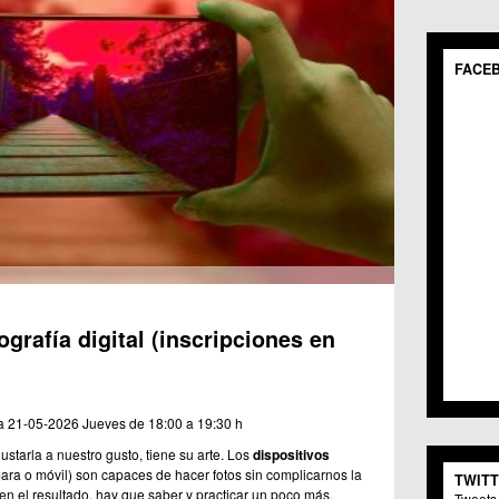
POR 
Mostr
FACE
POR 
Baile
Artes
Mostr
ELEG
Músi
C.M.
Fecha In
Gast
C.C.
Teatr
C.M.
Artes
C.M. 
Físic
C.C. 
Medi
C.C. 
Fecha Fi
Nuev
C.C. 
Anima
C.C. 
Otros
C.C.S
Salu
C.M. 
tografía digital (inscripciones en
Audio
C.C.S
Brico
C.C. 
Liter
C.M. 
Arte-
C.C.S
a 21-05-2026
Jueves de 18:00 a 19:30 h
Medi
C.M. 
starla a nuestro gusto, tiene su arte. Los
dispositivos
Tiemp
C.C.
a o móvil) son capaces de hacer fotos sin complicarnos la
TWIT
Escue
C.C. 
r en el resultado, hay que saber y practicar un poco más.
Tweets 