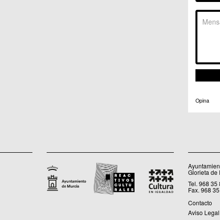
C.C. 
C.M. 
C.M. 
C.M. 
C.M. 
C.C. 
C.C. 
C.M. 
C.C.
C.C. 
Opina
Ayuntamient
Glorieta de
Tel. 968 35
Fax. 968 35
Contacto
Aviso Legal