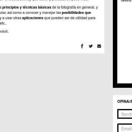
C.C. 
os
principios y técnicas básicas
de la fotografía en general, y
C.M. 
icular, así como a conocer y manejar las
posibilidades que
C.M. 
 y a usar otras
aplicaciones
que pueden ser de utilidad para
C.C. 
etc..
C.C. 
móvil.
C.M.
C.C. 
C.C. 
C.C. 
C.C. 
C.M. 
C.C.
C.M.
C.C.S
C.M. 
C.M.
Centr
OPINA/
C.C. 
C.M.
C.M. 
C.M. 
C.C. 
C.C. 