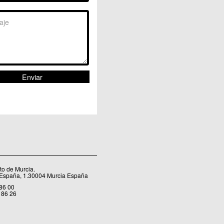
Sangonera la Seca
Sangonera la Verde
Santa Cruz
Santiago y Zaraiche
Santo Ángel
Sucina
Torreagüera
Valladolises
 Zarandona
Zeneta
o de Murcia.
 España, 1.30004 Murcia España
 86 00
 86 26