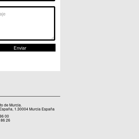
Sangonera la Seca
Sangonera la Verde
Santa Cruz
Santiago y Zaraiche
Santo Ángel
Sucina
Torreagüera
Valladolises
 Zarandona
Zeneta
o de Murcia.
 España, 1.30004 Murcia España
 86 00
 86 26