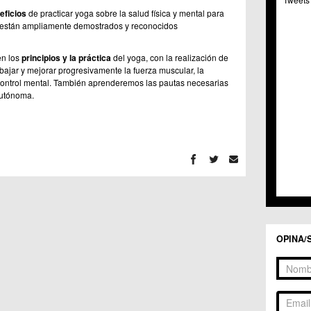
C.C. 
eficios
de practicar yoga sobre la salud física y mental para
C.M. 
 están ampliamente demostrados y reconocidos
C.M. 
C.C. 
en los
principios y la práctica
del yoga, con la realización de
C.C. 
bajar y mejorar progresivamente la fuerza muscular, la
C.M.
el control mental. También aprenderemos las pautas necesarias
C.C. 
autónoma.
C.C. 
C.C. 
C.C. 
C.M. 
C.C.
C.M.
C.C.S
C.M. 
C.M.
Centr
OPINA/
C.C. 
C.M.
C.M. 
C.M. 
C.C. 
C.C. 