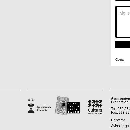
C.C. 
C.M. 
C.M. 
C.M. 
C.M. 
C.C. 
C.C. 
C.M. 
C.C.
C.C. 
Opina
Ayuntamient
Glorieta de
Tel. 968 35
Fax. 968 35
Contacto
Aviso Legal