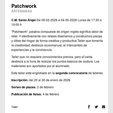
Patchwork
ARTESANíAS
C.M. Santo Ángel
De 09-02-2026 a 04-05-2026
Lunes de 17:30 a
19:00 h
"Patchwork", palabra compuesta de origen inglés significa labor de
retal. Y efectivamente con retales diseñamos y construimos piezas
y útiles del hogar de forma creativa y productiva.Taller que fomenta
la creatividad, destreza oculomanual, el intercambio de
experiencias y la convivencia.
Taller que no requiere conocimientos previos, pero sÍ cierta
destreza a la hora de realizar los puntos básicos de costura. Los
materiales son aportados por el alumnado.
Este taller está englobado en la
segunda convocatoria
de talleres.
Inscripción:
del 20 al 30 de enero de 2026
Sorteo de plazas:
2 de febrero
Publicación de listas:
4 de febrero
Taller