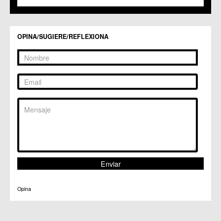
C.M. San Pio X
C.M. El Carmen
Centros Culturales
OPINA/SUGIERE/REFLEXIONA
C.C. Puertas de Castilla
C.M. Nonduermas
C.M. Patiño
C.M. Puebla de Soto
C.C. Puente Tocinos
C.C. San Ginés
C.C. Sangonera la Seca
C.M. Sangonera la Verde
C.M. Santa Cruz
C.M. Santiago y Zaraiche
C.M. Santo Ángel
C.C. Sucina
C.C. Torreagüera
C.M. Valladolises
C.C. Zarandona
C.C. Zeneta
Opina