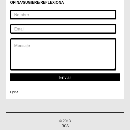
OPINA/SUGIERE/REFLEXIONA
C.C. Puertas de Castilla
C.M. Nonduermas
C.M. Patiño
C.M. Puebla de Soto
C.C. Puente Tocinos
C.C. San Ginés
C.C. Sangonera la Seca
C.M. Sangonera la Verde
C.M. Santa Cruz
C.M. Santiago y Zaraiche
C.M. Santo Ángel
C.C. Sucina
C.C. Torreagüera
C.M. Valladolises
C.C. Zarandona
C.C. Zeneta
Opina
© 2013
RSS