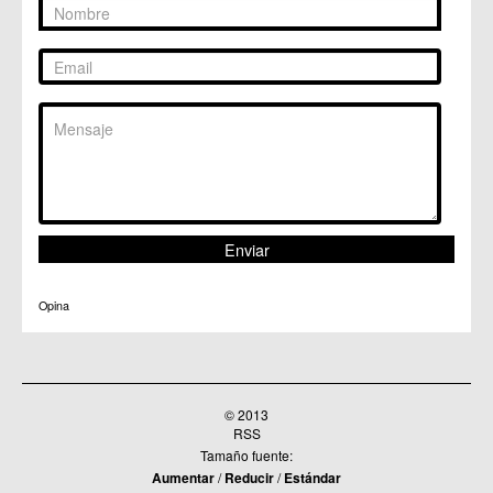
C.M. Patiño
C.M. Puebla de Soto
C.C. Puente Tocinos
C.C. San Ginés
C.C. Sangonera la Seca
C.M. Sangonera la Verde
C.M. Santa Cruz
C.M. Santiago y Zaraiche
C.M. Santo Ángel
C.C. Sucina
C.C. Torreagüera
C.M. Valladolises
C.C. Zarandona
C.C. Zeneta
Opina
© 2013
RSS
Tamaño fuente:
Aumentar
/
Reducir
/
Estándar