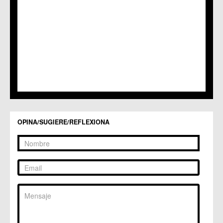
C.M. La Raya
C.C. Llano de Brujas
C.C. Lobosillo
C.C. Los Dolores
C.C. Los Garres
C.M. Los Martínez del Puerto
C.C. LOS RAMOS
C.M. Monteagudo
C.C.S. La Paz
C.M. San Pio X
C.M. El Carmen
Centros Culturales
OPINA/SUGIERE/REFLEXIONA
C.C. Puertas de Castilla
C.M. Nonduermas
C.M. Patiño
C.M. Puebla de Soto
C.C. Puente Tocinos
C.C. San Ginés
C.C. Sangonera la Seca
C.M. Sangonera la Verde
C.M. Santa Cruz
C.M. Santiago y Zaraiche
C.M. Santo Ángel