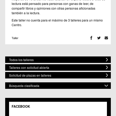
lectura está pensado para personas con ganas de leer, de
compartir libros y opiniones con otras personas aficionadas
también a la lectura.
Este taller no cuenta para el máximo de 3 talleres para un mismo
Centro.
Taller
Todos los talleres
Talleres con solicitud abierta
Solicitud de plazas en talleres
Búsqueda clasificada
POR MATERIA
Mostrar todas
FACEBOOK
POR ESPACIO
Bailes
Artes Plásticas
Mostrar todos