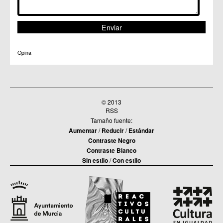
C.C. Sucina
C.C. Torreagüera
C.M. Valladolises
C.C. Zarandona
C.C. Zeneta
Opina
© 2013
RSS
Tamaño fuente:
Aumentar
/
Reducir
/
Estándar
Contraste Negro
Contraste Blanco
Sin estilo
/
Con estilo