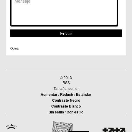
C.M. Santa Cruz
C.M. Santiago y Zaraiche
C.M. Santo Ángel
C.C. Sucina
C.C. Torreagüera
C.M. Valladolises
C.C. Zarandona
C.C. Zeneta
Opina
© 2013
RSS
Tamaño fuente:
Aumentar
/
Reducir
/
Estándar
Contraste Negro
Contraste Blanco
Sin estilo
/
Con estilo