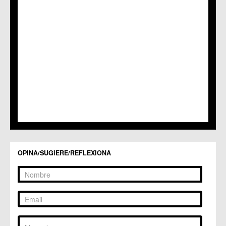
C.M. La Albatalía
C.C. La Alberca
C.C. La Arboleja
C.M. La Raya
C.C. Llano de Brujas
C.C. Lobosillo
C.C. Los Dolores
C.C. Los Garres
C.M. Los Martínez del Puerto
C.C. LOS RAMOS
C.M. Monteagudo
C.C.S. La Paz
C.M. San Pio X
C.M. El Carmen
Centros Culturales
OPINA/SUGIERE/REFLEXIONA
C.C. Puertas de Castilla
C.M. Nonduermas
C.M. Patiño
C.M. Puebla de Soto
C.C. Puente Tocinos
C.C. San Ginés
C.C. Sangonera la Seca
C.M. Sangonera la Verde