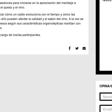
C.C. 
esiones para iniciarse en la apreciación del maridaje a
C.M. 
el queso y el vino.
C.M. 
ciar cómo un caldo evoluciona con el tiempo y cómo las
C.C. 
año pueden afectar la calidad y el sabor del vino. A la vez se
C.C. 
uesos según sus características organolépticas maridan con
C.M.
o.
C.C. 
argo de los/las participantes.
C.C. 
C.C. 
C.C. 
C.M. 
C.C.
C.M.
C.C.S
C.M. 
C.M.
Centr
OPINA/
C.C. 
C.M.
C.M. 
C.M. 
C.C. 
C.C. 