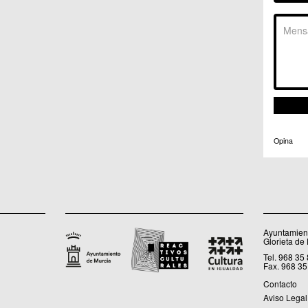
C.C. 
C.M. 
C.M. 
C.M. 
C.M. 
C.C. 
C.C. 
C.M. 
C.C.
C.C. 
Opina
Ayuntamient
Glorieta de
Tel. 968 35
Fax. 968 35
Contacto
Aviso Legal