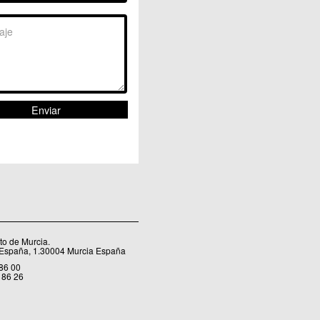
Sangonera la Seca
Sangonera la Verde
Santa Cruz
Santiago y Zaraiche
Santo Ángel
Sucina
Torreagüera
Valladolises
 Zarandona
Zeneta
o de Murcia.
 España, 1.30004 Murcia España
 86 00
 86 26