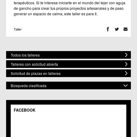
terapéuticos. Si te interesa iniciarte en el mundo del tejer con aguja
de gancho para crear tus propios proyectos artesanales y de paso
generar un espacio de calma, este taller es para ti.
Taller
Todos los talleres
Talleres con solicitud abierta
Solicitud de plazas en talleres
Búsqueda clasificada
POR MATERIA
Mostrar todas
FACEBOOK
POR ESPACIO
Bailes
Artes Plásticas
Mostrar todos
ELEGIR FECHA DE COMIENZO
Música
C.M. Baños y Mendigo
Fecha Inicio
Gastronomía
C.C. BENIAJÁN