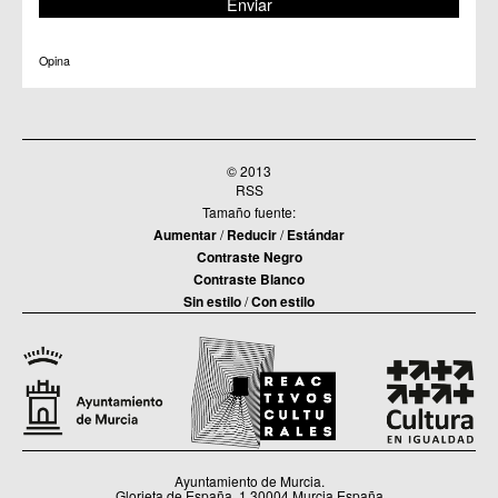
C.M. Valladolises
C.C. Zarandona
C.C. Zeneta
Opina
© 2013
RSS
Tamaño fuente:
Aumentar
/
Reducir
/
Estándar
Contraste Negro
Contraste Blanco
Sin estilo
/
Con estilo
Ayuntamiento de Murcia.
Glorieta de España, 1.30004 Murcia España