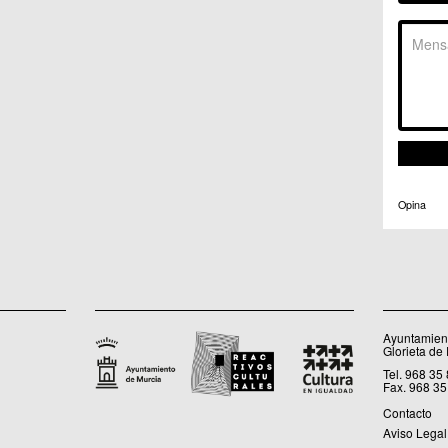
C.C. 
C.M. 
C.M. 
C.M. 
C.M. 
C.C. 
C.C. 
C.M. 
C.C.
C.C. 
Opina
Ayuntamient
Glorieta de
Tel. 968 35
Fax. 968 35
Contacto
Aviso Legal