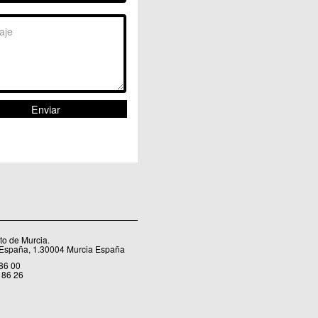
Sangonera la Seca
Sangonera la Verde
Santa Cruz
Santiago y Zaraiche
Santo Ángel
Sucina
Torreagüera
Valladolises
 Zarandona
Zeneta
o de Murcia.
 España, 1.30004 Murcia España
 86 00
 86 26