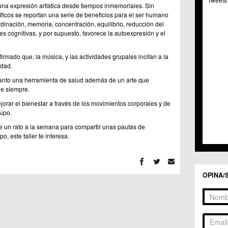
C.C. 
na expresión artística desde tiempos inmemoriales. Sin
C.M. 
ficos se reportan una serie de beneficios para el ser humano
C.M. 
inación, memoria, concentración, equilibrio, reducción del
es cognitivas, y por supuesto, favorece la autoexpresión y el
C.C. 
C.C. 
C.M.
rmado que, la música, y las actividades grupales incitan a la
C.C. 
edad.
C.C. 
 tanto una herramienta de salud además de un arte que
C.C. 
e siempre.
C.C. 
jorar el bienestar a través de los movimientos corporales y de
C.M. 
rupo.
C.C.
C.M.
te un rato a la semana para compartir unas pautas de
C.C.S
, este taller te interesa.
C.M. 
C.M.
Centr
OPINA/
C.C. 
C.M.
C.M. 
C.M. 
C.C. 
C.C. 