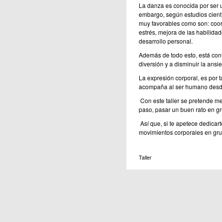
La danza es conocida por ser u
embargo, según estudios cientí
muy favorables como son: coord
estrés, mejora de las habilidad
desarrollo personal.
Además de todo esto, está confi
diversión y a disminuir la ansi
La expresión corporal, es por
acompaña al ser humano desd
Con este taller se pretende me
paso, pasar un buen rato en g
Así que, si te apetece dedicar
movimientos corporales en grupo
Taller