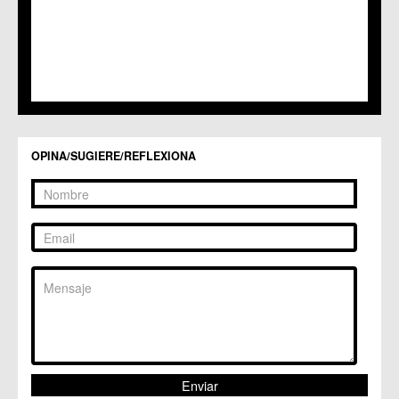
C.C. Los Garres
C.M. Los Martínez del Puerto
C.C. LOS RAMOS
C.M. Monteagudo
C.C.S. La Paz
C.M. San Pio X
C.M. El Carmen
Centros Culturales
OPINA/SUGIERE/REFLEXIONA
C.C. Puertas de Castilla
C.M. Nonduermas
C.M. Patiño
C.M. Puebla de Soto
C.C. Puente Tocinos
C.C. San Ginés
C.C. Sangonera la Seca
C.M. Sangonera la Verde
C.M. Santa Cruz
C.M. Santiago y Zaraiche
C.M. Santo Ángel
C.C. Sucina
C.C. Torreagüera
C.M. Valladolises