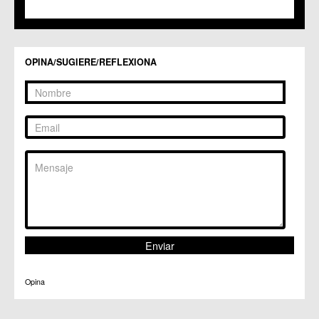
C.C.S. La Paz
C.M. San Pio X
C.M. El Carmen
Centros Culturales
OPINA/SUGIERE/REFLEXIONA
C.C. Puertas de Castilla
C.M. Nonduermas
C.M. Patiño
C.M. Puebla de Soto
C.C. Puente Tocinos
C.C. San Ginés
C.C. Sangonera la Seca
C.M. Sangonera la Verde
C.M. Santa Cruz
C.M. Santiago y Zaraiche
C.M. Santo Ángel
C.C. Sucina
C.C. Torreagüera
C.M. Valladolises
C.C. Zarandona
C.C. Zeneta
Opina