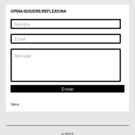
Centros Culturales
OPINA/SUGIERE/REFLEXIONA
C.C. Puertas de Castilla
C.M. Nonduermas
C.M. Patiño
C.M. Puebla de Soto
C.C. Puente Tocinos
C.C. San Ginés
C.C. Sangonera la Seca
C.M. Sangonera la Verde
C.M. Santa Cruz
C.M. Santiago y Zaraiche
C.M. Santo Ángel
C.C. Sucina
C.C. Torreagüera
C.M. Valladolises
C.C. Zarandona
C.C. Zeneta
Opina
© 2013