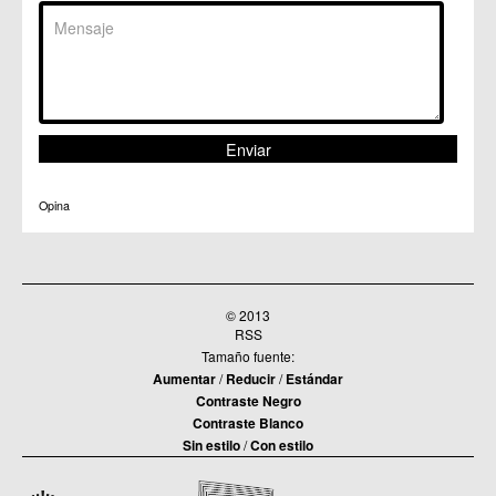
C.M. Santiago y Zaraiche
C.M. Santo Ángel
C.C. Sucina
C.C. Torreagüera
C.M. Valladolises
C.C. Zarandona
C.C. Zeneta
Opina
© 2013
RSS
Tamaño fuente:
Aumentar
/
Reducir
/
Estándar
Contraste Negro
Contraste Blanco
Sin estilo
/
Con estilo