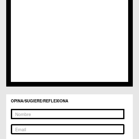
C.C. La Alberca
C.C. La Arboleja
C.M. La Raya
C.C. Llano de Brujas
C.C. Lobosillo
C.C. Los Dolores
C.C. Los Garres
C.M. Los Martínez del Puerto
C.C. LOS RAMOS
C.M. Monteagudo
C.C.S. La Paz
C.M. San Pio X
C.M. El Carmen
Centros Culturales
C.C. Puertas de Castilla
C.M. Nonduermas
OPINA/SUGIERE/REFLEXIONA
C.M. Patiño
C.M. Puebla de Soto
C.C. Puente Tocinos
C.C. San Ginés
C.C. Sangonera la Seca
C.M. Sangonera la Verde
C.M. Santa Cruz