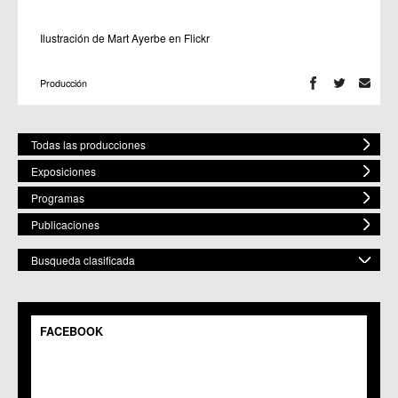
Ilustración de Mart Ayerbe en Flickr
Producción
Todas las producciones
Exposiciones
Programas
Publicaciones
Busqueda clasificada
POR ESPACIO
Mostrar todos
FACEBOOK
C.M. Baños y Mendigo
C.C. BENIAJÁN
C.M. Cañadas de San Pedro
C.M. Casillas