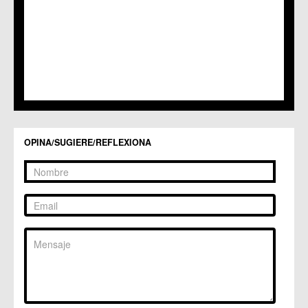
C.C. Los Garres
C.M. Los Martínez del Puerto
C.C. LOS RAMOS
C.M. Monteagudo
C.C.S. La Paz
C.M. San Pio X
C.M. El Carmen
Centros Culturales
C.C. Puertas de Castilla
C.M. Nonduermas
OPINA/SUGIERE/REFLEXIONA
C.M. Patiño
C.M. Puebla de Soto
C.C. Puente Tocinos
C.C. San Ginés
C.C. Sangonera la Seca
C.M. Sangonera la Verde
C.M. Santa Cruz
C.M. Santiago y Zaraiche
C.M. Santo Ángel
C.C. Sucina
C.C. Torreagüera
C.M. Valladolises