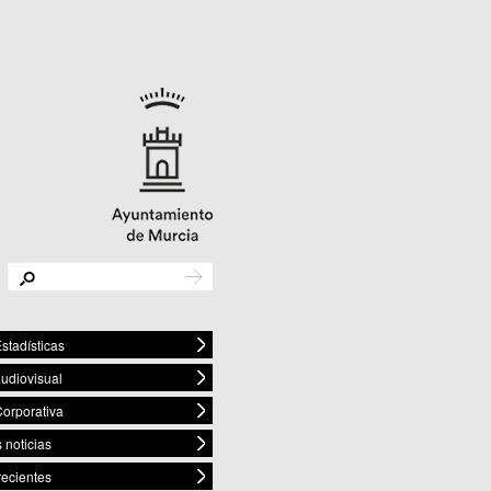
stadísticas
audiovisual
orporativa
 noticias
recientes