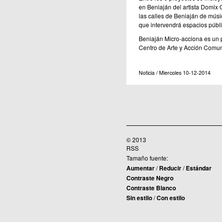
en Beniaján del artista Domix 
las calles de Beniaján de músic
que intervendrá espacios públi
Beniaján Micro-acciona es un p
Centro de Arte y Acción Comun
Noticia / Miercoles 10-12-2014
© 2013
RSS
Tamaño fuente:
Aumentar
/
Reducir
/
Estándar
Contraste Negro
Contraste Blanco
Sin estilo
/
Con estilo