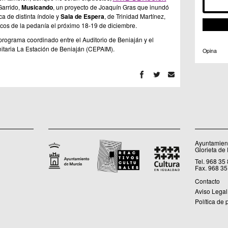
Garrido,
Musicando
, un proyecto de Joaquín Gras que inundó
a de distinta índole y
Sala de Espera
, de Trinidad Martínez,
cos de la pedanía el próximo 18-19 de diciembre.
rograma coordinado entre el Auditorio de Beniaján y el
itaria La Estación de Beniaján (CEPAIM).
Opina
Ayuntamient
Glorieta de
Tel. 968 35
Fax. 968 35
Contacto
Aviso Legal
Política de 