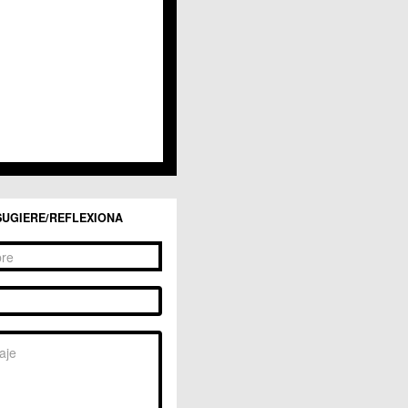
San Ginés
Sangonera la Seca
Sangonera la Verde
Santa Cruz
Santiago y Zaraiche
Santo Ángel
Sucina
Torreagüera
Valladolises
 Zarandona
Zeneta
SUGIERE/REFLEXIONA