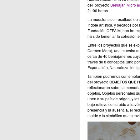
del proyecto
Beniaján Micro a
21:00 horas.
La muestra es el resultado de 
índole artística, y becados por
Fundación CEPAIM, han irrumpid
ha sido fomentar la cohesión s
Entre los proyectos que se ex
Carmen Mora), una muestra de f
cerca de 40 beniajanenes cuyo 
través de 8 conceptos (uno por
Exportación, Naturaleza, inmigr
También podremos contemplar l
del proyecto
OBJETOS QUE H
reflexionaron sobre la memori
objetos. Objetos personales qu
unen a su país de origen, y lo
bajo relieve construido a travé
presencia y la ausencia, el recu
molde y lo simbólico que convi