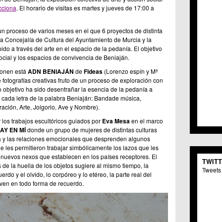
C.C. 
cciona
. El horario de visitas es martes y jueves de 17:00 a
C.M. 
C.M. 
un proceso de varios meses en el que 6 proyectos de distinta
C.C. 
 la Concejalía de Cultura del Ayuntamiento de Murcia y la
C.C. 
o a través del arte en el espacio de la pedanía. El objetivo
C.M.
ocial y los espacios de convivencia de Beniaján.
C.C. 
ponen está
ADN BENIAJÁN
de
Fideas
(Lorenzo espín y Mª
C.C. 
otografías creativas fruto de un proceso de exploración con
C.C. 
objetivo ha sido desentrañar la esencia de la pedanía a
C.C. 
 cada letra de la palabra Beniaján: Bandade música,
C.M. 
ación, Arte, Jolgorio, Ave y Nombre).
C.C.
os trabajos escultóricos guiados por
Eva Mesa
en el marco
C.M.
AY EN MÍ
donde un grupo de mujeres de distintas culturas
C.C.S
a y las relaciones emocionales que desprenden algunos
C.M. 
e les permitieron trabajar simbólicamente los lazos que les
C.M.
s nuevos nexos que establecen en los países receptores. El
TWIT
Centr
s de la huella de los objetos sugiere al mismo tiempo, la
Tweets 
C.C. 
erdo y el olvido, lo corpóreo y lo etéreo, la parte real del
ven en todo forma de recuerdo.
C.M.
C.M. 
C.M. 
C.C. 