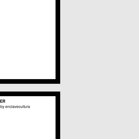
Javalí Viejo
Jerónimo y Avileses
La Albatalía
La Alberca
La Arboleja
 La Raya
Llano de Brujas
Lobosillo
Los Dolores
Los Garres
Los Martínez del Puerto
 LOS RAMOS
 Monteagudo
. La Paz
San Pio X
 El Carmen
TER
os Culturales
by enclavecultura
Puertas de Castilla
 Nonduermas
Patiño
Puebla de Soto
Puente Tocinos