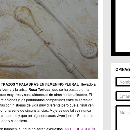
C.C. 
C.C. 
C.M. 
C.M. 
C.M. 
C.M. 
C.C. 
C.C. 
C.M. 
C.C.
C.C. 
OPINA/
o
TRAZOS Y PALABRAS EN FEMENINO PLURAL
, llevado a
a Lema
y la arista
Rosa Tortosa
, que se ha basado en la
oras mayores y sus cuidadoras de otras nacionalidades. El
 relaciones y los patrimonios compartidos entre mujeres de
as con historias de vida muy diferente pero que al final ven
or una serie de circunstancias. Mujeres que tal vez nunca
 conocerse y que en algunos casos viven juntas. Pero poco
diana y silenciosa…
uyen también, aunque no serán expuestos,
ARTE DE ACCIÓN