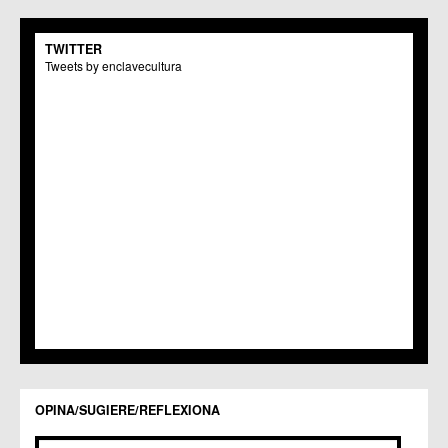
C.M. San Pio X
C.M. El Carmen
TWITTER
Centros Culturales
Tweets by enclavecultura
C.C. Puertas de Castilla
C.M. Nonduermas
C.M. Patiño
C.M. Puebla de Soto
C.C. Puente Tocinos
C.C. San Ginés
C.C. Sangonera la Seca
C.M. Sangonera la Verde
C.M. Santa Cruz
C.M. Santiago y Zaraiche
C.M. Santo Ángel
C.C. Sucina
C.C. Torreagüera
C.M. Valladolises
C.C. Zarandona
C.C. Zeneta
OPINA/SUGIERE/REFLEXIONA