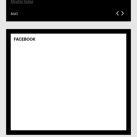
C.C.S. El Palmar
Mostrar todas
C.M. El Raal
C.C.S. El Ranero
AGO
C.C. Era Alta
C.M. Pedriñanes
C.C.S. Espinardo
C.M. Gea y Truyols
FACEBOOK
C.C. Guadalupe
C.C. Javalí Nuevo
C.C. Javalí Viejo
C.M. Jerónimo y Avileses
C.M. La Albatalía
C.C. La Alberca
C.C. La Arboleja
C.M. La Raya
C.C. Llano de Brujas
C.C. Lobosillo
C.C. Los Dolores
C.C. Los Garres
C.M. Los Martínez del Puerto
C.C. LOS RAMOS
C.M. Monteagudo
C.C.S. La Paz