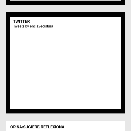
C.C.S. La Paz
C.M. San Pio X
C.M. El Carmen
TWITTER
Centros Culturales
Tweets by enclavecultura
C.C. Puertas de Castilla
C.M. Nonduermas
C.M. Patiño
C.M. Puebla de Soto
C.C. Puente Tocinos
C.C. San Ginés
C.C. Sangonera la Seca
C.M. Sangonera la Verde
C.M. Santa Cruz
C.M. Santiago y Zaraiche
C.M. Santo Ángel
C.C. Sucina
C.C. Torreagüera
C.M. Valladolises
C.C. Zarandona
C.C. Zeneta
OPINA/SUGIERE/REFLEXIONA