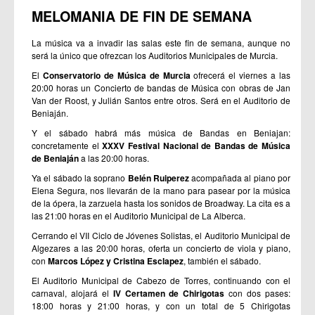
MELOMANIA DE FIN DE SEMANA
La música va a invadir las salas este fin de semana, aunque no
será la único que ofrezcan los Auditorios Municipales de Murcia.
El
Conservatorio de Música de Murcia
ofrecerá el viernes a las
20:00 horas un Concierto de bandas de Música con obras de Jan
Van der Roost, y Julián Santos entre otros. Será en el Auditorio de
Beniaján.
Y el sábado habrá más música de Bandas en Beniajan:
concretamente el
XXXV Festival Nacional de Bandas de Música
de Beniaján
a las 20:00 horas.
Ya el sábado la soprano
Belén Ruiperez
acompañada al piano por
Elena Segura, nos llevarán de la mano para pasear por la música
de la ópera, la zarzuela hasta los sonidos de Broadway. La cita es a
las 21:00 horas en el Auditorio Municipal de La Alberca.
Cerrando el VII Ciclo de Jóvenes Solistas, el Auditorio Municipal de
Algezares a las 20:00 horas, oferta un concierto de viola y piano,
con
Marcos López y Cristina Esclapez
, también el sábado.
El Auditorio Municipal de Cabezo de Torres, continuando con el
carnaval, alojará el
IV Certamen de Chirigotas
con dos pases:
18:00 horas y 21:00 horas, y con un total de 5 Chirigotas