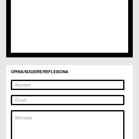
C.C. Sangonera la Seca
C.M. Sangonera la Verde
C.M. Santa Cruz
C.M. Santiago y Zaraiche
C.M. Santo Ángel
C.C. Sucina
C.C. Torreagüera
C.M. Valladolises
C.C. Zarandona
C.C. Zeneta
OPINA/SUGIERE/REFLEXIONA