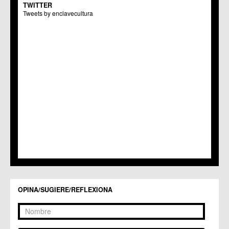
TWITTER
Centros Culturales
Tweets by enclavecultura
C.C. Puertas de Castilla
C.M. Nonduermas
C.M. Patiño
C.M. Puebla de Soto
C.C. Puente Tocinos
C.C. San Ginés
C.C. Sangonera la Seca
C.M. Sangonera la Verde
C.M. Santa Cruz
C.M. Santiago y Zaraiche
C.M. Santo Ángel
C.C. Sucina
C.C. Torreagüera
C.M. Valladolises
C.C. Zarandona
C.C. Zeneta
OPINA/SUGIERE/REFLEXIONA