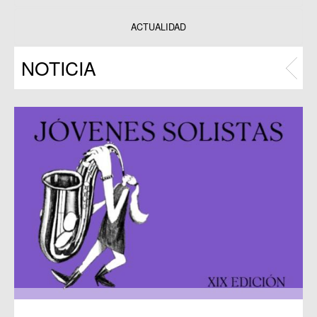
Datos y estadísticas
Exposiciones
ACTUALIDAD
Programas
NOTICIA
Publicaciones