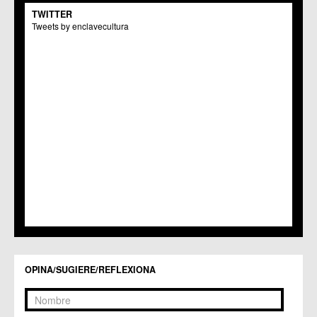
C.M. El Carmen
TWITTER
Centros Culturales
Tweets by enclavecultura
C.C. Puertas de Castilla
C.M. Nonduermas
C.M. Patiño
C.M. Puebla de Soto
C.C. Puente Tocinos
C.C. San Ginés
C.C. Sangonera la Seca
C.M. Sangonera la Verde
C.M. Santa Cruz
C.M. Santiago y Zaraiche
C.M. Santo Ángel
C.C. Sucina
C.C. Torreagüera
C.M. Valladolises
C.C. Zarandona
C.C. Zeneta
OPINA/SUGIERE/REFLEXIONA