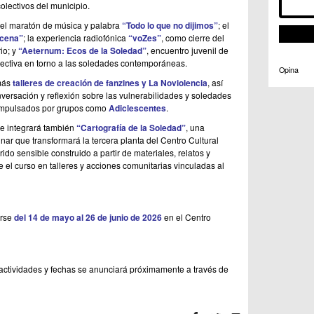
olectivos del municipio.
 el maratón de música y palabra
“Todo lo que no dijimos”
; el
scena”
; la experiencia radiofónica
“voZes”
, como cierre del
io; y
“Aeternum: Ecos de la Soledad”
, encuentro juvenil de
olectiva en torno a las soledades contemporáneas.
Opina
más
talleres de creación de fanzines y La Noviolencia
, así
versación y reflexión sobre las vulnerabilidades y soledades
 impulsados por grupos como
Adiclescentes
.
e integrará también
“Cartografía de la Soledad”
, una
plinar que transformará la tercera planta del Centro Cultural
ido sensible construido a partir de materiales, relatos y
 el curso en talleres y acciones comunitarias vinculadas al
arse
del 14 de mayo al 26 de junio de 2026
en el Centro
ctividades y fechas se anunciará próximamente a través de