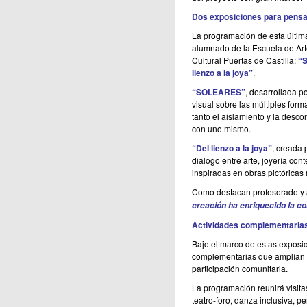
Dos exposiciones para pensa
La programación de esta última
alumnado de la Escuela de Art
Cultural Puertas de Castilla:
“S
lienzo a la joya”
.
“SOLEARES”
, desarrollada p
visual sobre las múltiples for
tanto el aislamiento y la desc
con uno mismo.
“Del lienzo a la joya”
, creada 
diálogo entre arte, joyería co
inspiradas en obras pictóricas
Como destacan profesorado y 
creación ha enriquecido la co
Actividades complementarias 
Bajo el marco de estas exposi
complementarias que amplían la
participación comunitaria.
La programación reunirá
visit
teatro-foro, danza inclusiva, 