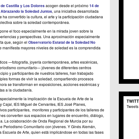
C.C. 
de Castilla y Los Dolores
acogen desde el próximo
14 de
C.M. 
o
Abrazando la Soledad Juntos
, una iniciativa desarrollada
C.M. 
ha convertido la cultura, el arte y la participación ciudadana
C.C. 
olectiva sobre la soledad contemporánea.
C.C. 
 pone el foco especialmente en la mirada joven sobre la
C.M.
eriencias y perspectivas. Una aproximación especialmente
C.C. 
enta que, según el
Observatorio Estatal de la Soledad No
C.C. 
ue manifiesta mayores niveles de soledad es la comprendida
C.C. 
C.C. 
sticos —fotografía, joyería contemporánea, artes escénicas,
C.M. 
periodismo comunitario— jóvenes de diferentes centros
C.C.
cipio y participantes de nuestros talleres, han trabajado
C.M.
tiples formas de vivir la soledad, compartiendo procesos
C.C.S
hora se transforman en exposiciones, acciones escénicas y
tas a la ciudadanía.
C.M. 
C.M.
specialmente la implicación de la Escuela de Arte de la
TWIT
Centr
 Cajal, IES Miguel de Cervantes, IES José Planes,
Tweets 
C.C. 
ivos participantes, monitores y participantes de los talleres de
C.M.
nes converten sus espacios en lugares de encuentro, diálogo,
ia. La colaboración de Onda Regional de Murcia por su
C.M. 
 de Periodismo Comunitario con jóvenes. Y Ginés Alemán,
C.M. 
a Escuela de Arte, quien está implicándose en todas las fases
C.C. 