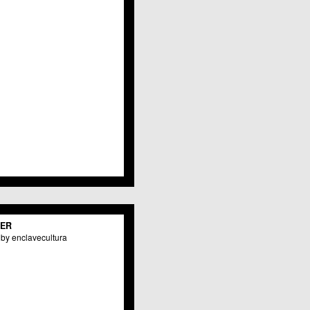
Javalí Viejo
Jerónimo y Avileses
La Albatalía
La Alberca
La Arboleja
 La Raya
Llano de Brujas
Lobosillo
Los Dolores
Los Garres
Los Martínez del Puerto
 LOS RAMOS
 Monteagudo
. La Paz
San Pio X
 El Carmen
TER
os Culturales
by enclavecultura
Puertas de Castilla
 Nonduermas
Patiño
Puebla de Soto
Puente Tocinos