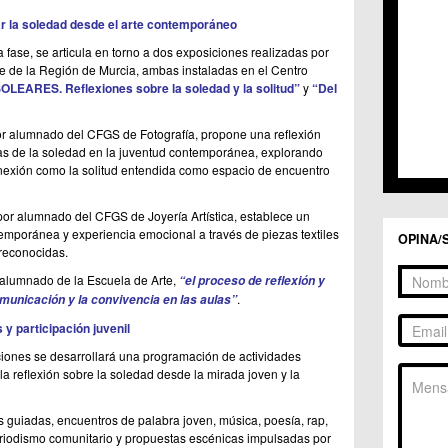
C.C. 
C.C. 
r la soledad desde el arte contemporáneo
C.M. 
 fase, se articula en torno a dos exposiciones realizadas por
C.M. 
e de la Región de Murcia, ambas instaladas en el Centro
C.M. 
OLEARES. Reflexiones sobre la soledad y la solitud”
y
“Del
C.M. 
C.C. 
or alumnado del CFGS de Fotografía, propone una reflexión
C.C. 
mas de la soledad en la juventud contemporánea, explorando
C.M. 
onexión como la solitud entendida como espacio de encuentro
C.C.
C.C. 
por alumnado del CFGS de Joyería Artística, establece un
ntemporánea y experiencia emocional a través de piezas textiles
OPINA/
 reconocidas.
alumnado de la Escuela de Arte,
“el proceso de reflexión y
.
municación y la convivencia en las aulas”
y participación juvenil
ciones se desarrollará una programación de actividades
 reflexión sobre la soledad desde la mirada joven y la
as guiadas
, encuentros de palabra joven, música, poesía, rap,
periodismo comunitario y propuestas escénicas impulsadas por