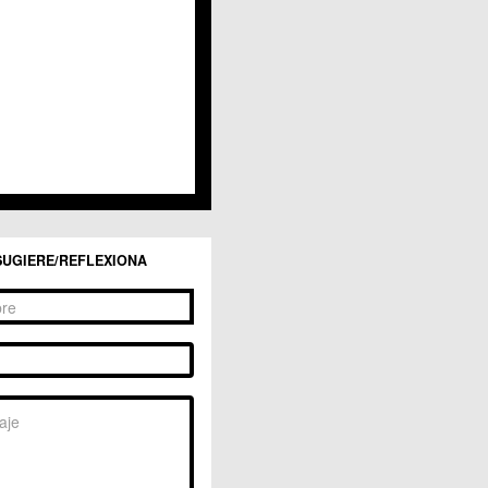
San Ginés
Sangonera la Seca
Sangonera la Verde
Santa Cruz
Santiago y Zaraiche
Santo Ángel
Sucina
Torreagüera
Valladolises
 Zarandona
Zeneta
SUGIERE/REFLEXIONA