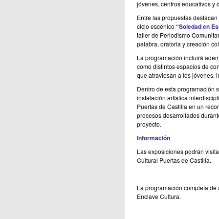
jóvenes, centros educativos y c
Entre las propuestas destacan
ciclo escénico
“Soledad en E
taller de Periodismo Comunitar
palabra, oratoria y creación c
La programación incluirá ade
como distintos espacios de con
que atraviesan a los jóvenes,
Dentro de esta programación s
instalación artística interdisci
Puertas de Castilla en un recorr
procesos desarrollados durante
proyecto.
Información
Las exposiciones podrán visit
Cultural Puertas de Castilla.
La programación completa de a
Enclave Cultura.