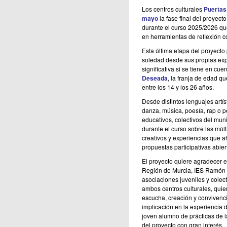
Los centros culturales
Puertas 
mayo
la fase final del proyect
durante el curso 2025/2026 que 
en herramientas de reflexión c
Esta última etapa del proyecto
soledad desde sus propias exp
significativa si se tiene en cu
Deseada
, la franja de edad q
entre los 14 y los 26 años.
Desde distintos lenguajes artí
danza, música, poesía, rap o 
educativos, colectivos del muni
durante el curso sobre las múl
creativos y experiencias que a
propuestas participativas abier
El proyecto quiere agradecer e
Región de Murcia, IES Ramón y
asociaciones juveniles y colect
ambos centros culturales, quie
escucha, creación y convivenc
implicación en la experiencia
joven alumno de prácticas de l
del proyecto con gran interés.