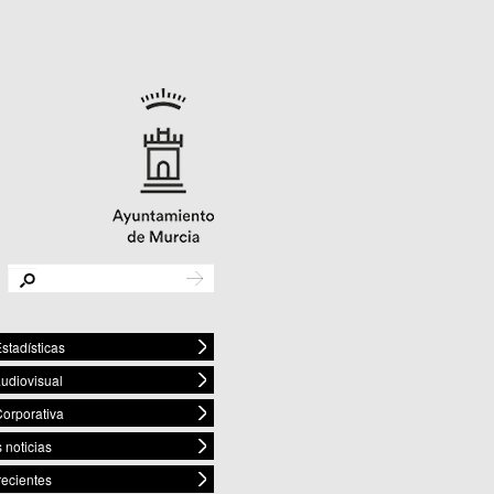
stadísticas
audiovisual
orporativa
 noticias
recientes