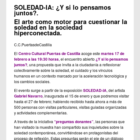
SOLEDAD-IA: ¿Y si lo pensamos
juntos?.
El arte como motor para cuestionar la
soledad en la sociedad
hiperconectada.
C.C.PuertasdeCastilla
El
Centro Cultural Puertas de Castilla
acoge este
martes 17 de
febrero a las 19:30 horas
, el encuentro abierto
¿Y si lo pensamos
juntos?
, una propuesta que invita a la ciudadanía a reflexionar
colectivamente sobre la soledad, el cuidado y los vínculos
humanos en un contexto marcado por la aceleración tecnológica y
los cambios sociales.
El evento surge a partir de la exposición
SOLEDAD-IA
, del artista
Gabriel Navarro
, inaugurada el 15 de enero y que podremos visitar
hasta el 27 de febrero; habiendo recibido hasta ahora a más de
500 personas con visitas particulares, visitas guiadas organizadas
y actividades complementarias.
A través de la iniciativa
“preguntas donantes”
, las personas que
han visitado la muestra han compartido sus inquietudes sobre la
soledad contemporánea, convirtiéndose en protagonistas del
proceso de reflexión. Estas preguntas serán el eje de un diálogo