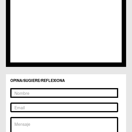
C.C. Puente Tocinos
C.C. San Ginés
C.C. Sangonera la Seca
C.M. Sangonera la Verde
C.M. Santa Cruz
C.M. Santiago y Zaraiche
C.M. Santo Ángel
C.C. Sucina
C.C. Torreagüera
C.M. Valladolises
C.C. Zarandona
C.C. Zeneta
OPINA/SUGIERE/REFLEXIONA