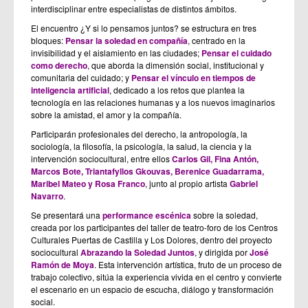
interdisciplinar entre especialistas de distintos ámbitos.
El encuentro ¿Y si lo pensamos juntos? se estructura en tres
bloques:
Pensar la soledad en compañía
, centrado en la
invisibilidad y el aislamiento en las ciudades;
Pensar el cuidado
como derecho
, que aborda la dimensión social, institucional y
comunitaria del cuidado; y
Pensar el vínculo en tiempos de
inteligencia artificial
, dedicado a los retos que plantea la
tecnología en las relaciones humanas y a los nuevos imaginarios
sobre la amistad, el amor y la compañía.
Participarán profesionales del derecho, la antropología, la
sociología, la filosofía, la psicología, la salud, la ciencia y la
intervención sociocultural, entre ellos
Carlos Gil, Fina Antón,
Marcos Bote, Triantafyllos Gkouvas, Berenice Guadarrama,
Maribel Mateo y Rosa Franco
, junto al propio artista
Gabriel
Navarro
.
Se presentará una
performance escénica
sobre la soledad,
creada por los participantes del taller de teatro-foro de los Centros
Culturales Puertas de Castilla y Los Dolores, dentro del proyecto
sociocultural
Abrazando la Soledad Juntos
, y dirigida por
José
Ramón de Moya
. Esta intervención artística, fruto de un proceso de
trabajo colectivo, sitúa la experiencia vivida en el centro y convierte
el escenario en un espacio de escucha, diálogo y transformación
social.