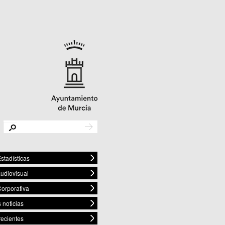
stadísticas
audiovisual
orporativa
 noticias
recientes