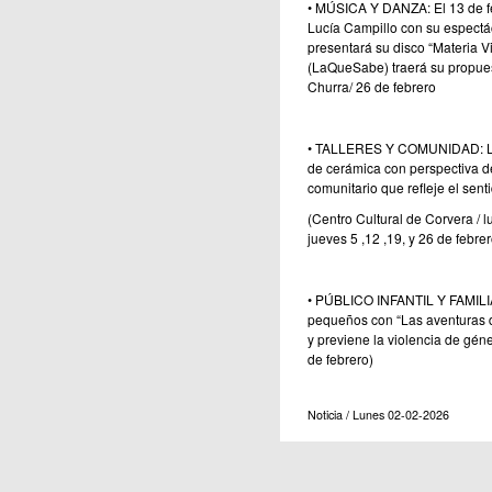
• MÚSICA Y DANZA: El 13 de feb
Lucía Campillo con su espectácu
presentará su disco “Materia V
(LaQueSabe) traerá su propues
Churra/ 26 de febrero
• TALLERES Y COMUNIDAD: La c
de cerámica con perspectiva d
comunitario que refleje el sent
(Centro Cultural de Corvera / l
jueves 5 ,12 ,19, y 26 de febrer
• PÚBLICO INFANTIL Y FAMILIAR
pequeños con “Las aventuras d
y previene la violencia de gén
de febrero)
Noticia / Lunes 02-02-2026