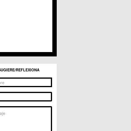
San Ginés
Sangonera la Seca
Sangonera la Verde
Santa Cruz
Santiago y Zaraiche
Santo Ángel
Sucina
Torreagüera
Valladolises
 Zarandona
Zeneta
SUGIERE/REFLEXIONA