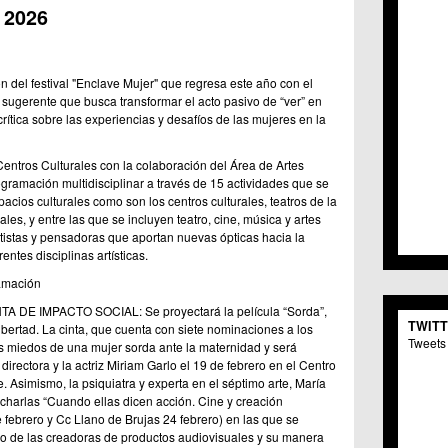
C.C. 
2026
C.M. 
C.M. 
C.C. 
del festival "Enclave Mujer" que regresa este año con el
C.C. 
sugerente que busca transformar el acto pasivo de “ver” en
C.M.
ítica sobre las experiencias y desafíos de las mujeres en la
C.C. 
C.C. 
 Centros Culturales con la colaboración del Área de Artes
C.C. 
ramación multidisciplinar a través de 15 actividades que se
C.C. 
acios culturales como son los centros culturales, teatros de la
C.M. 
les, y entre las que se incluyen teatro, cine, música y artes
C.C.
rtistas y pensadoras que aportan nuevas ópticas hacia la
C.M.
ntes disciplinas artísticas.
C.C.S
amación
C.M. 
C.M.
DE IMPACTO SOCIAL: Se proyectará la película “Sorda”,
TWIT
ibertad. La cinta, que cuenta con siete nominaciones a los
Centr
Tweets 
 miedos de una mujer sorda ante la maternidad y será
C.C. 
irectora y la actriz Miriam Garlo el 19 de febrero en el Centro
C.M.
. Asimismo, la psiquiatra y experta en el séptimo arte, María
C.M. 
charlas “Cuando ellas dicen acción. Cine y creación
C.M. 
febrero y Cc Llano de Brujas 24 febrero) en las que se
C.C. 
rso de las creadoras de productos audiovisuales y su manera