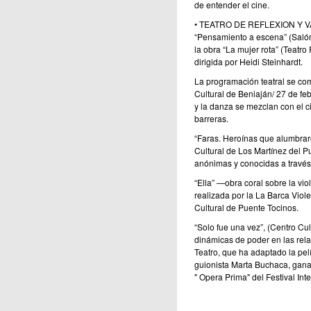
de entender el cine.
• TEATRO DE REFLEXION Y VAN
“Pensamiento a escena” (Salón
la obra “La mujer rota” (Teatr
dirigida por Heidi Steinhardt.
La programación teatral se co
Cultural de Beniaján/ 27 de feb
y la danza se mezclan con el c
barreras.
“Faras. Heroínas que alumbrar
Cultural de Los Martínez del Pu
anónimas y conocidas a través de
“Ella” —obra coral sobre la vio
realizada por la La Barca Viole
Cultural de Puente Tocinos.
“Solo fue una vez”, (Centro Cu
dinámicas de poder en las rel
Teatro, que ha adaptado la pelí
guionista Marta Buchaca, gan
" Opera Prima" del Festival Int