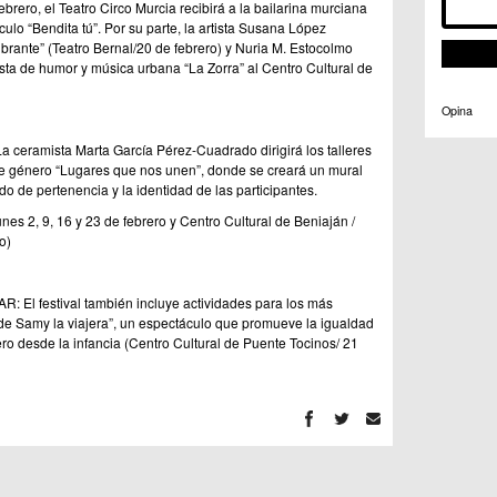
rero, el Teatro Circo Murcia recibirá a la bailarina murciana
lo “Bendita tú”. Por su parte, la artista Susana López
ibrante” (Teatro Bernal/20 de febrero) y Nuria M. Estocolmo
ta de humor y música urbana “La Zorra” al Centro Cultural de
Opina
eramista Marta García Pérez-Cuadrado dirigirá los talleres
e género “Lugares que nos unen”, donde se creará un mural
ido de pertenencia y la identidad de las participantes.
unes 2, 9, 16 y 23 de febrero y Centro Cultural de Beniaján /
o)
: El festival también incluye actividades para los más
e Samy la viajera”, un espectáculo que promueve la igualdad
ero desde la infancia (Centro Cultural de Puente Tocinos/ 21