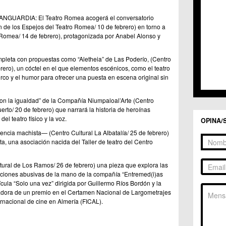
C.C. 
C.C. 
GUARDIA: El Teatro Romea acogerá el conversatorio
C.M. 
 de los Espejos del Teatro Romea/ 10 de febrero) en torno a
C.M. 
o Romea/ 14 de febrero), protagonizada por Anabel Alonso y
C.M. 
C.M. 
mpleta con propuestas como “Aletheia” de Las Poderío, (Centro
C.C. 
rero), un cóctel en el que elementos escénicos, como el teatro
C.C. 
irco y el humor para ofrecer una puesta en escena original sin
C.M. 
C.C.
on la igualdad” de la Compañía Niumpaloal’Arte (Centro
C.C. 
erto/ 20 de febrero) que narrará la historia de heroínas
l teatro físico y la voz.
OPINA/
lencia machista— (Centro Cultural La Albatalía/ 25 de febrero)
ta, una asociación nacida del Taller de teatro del Centro
ltural de Los Ramos/ 26 de febrero) una pieza que explora las
aciones abusivas de la mano de la compañía “Entremed(i)as
cula “Solo una vez” dirigida por Guillermo Ríos Bordón y la
adora de un premio en el Certamen Nacional de Largometrajes
ernacional de cine en Almería (FICAL).