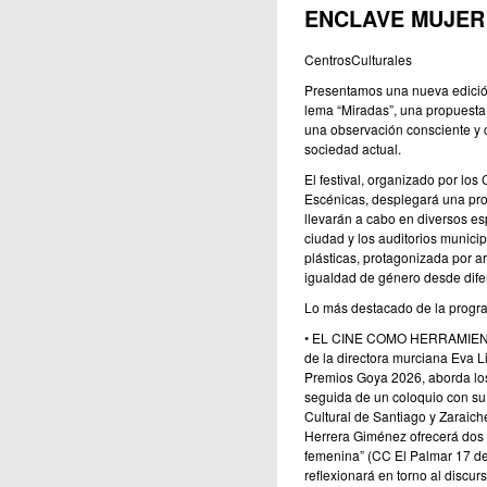
ENCLAVE MUJER 
CentrosCulturales
Presentamos una nueva edición 
lema “Miradas”, una propuesta 
una observación consciente y cr
sociedad actual.
El festival, organizado por los
Escénicas, desplegará una prog
llevarán a cabo en diversos esp
ciudad y los auditorios municipa
plásticas, protagonizada por a
igualdad de género desde difere
Lo más destacado de la progr
• EL CINE COMO HERRAMIENTA 
de la directora murciana Eva L
Premios Goya 2026, aborda los
seguida de un coloquio con su d
Cultural de Santiago y Zaraiche
Herrera Giménez ofrecerá dos 
femenina” (CC El Palmar 17 de 
reflexionará en torno al discu