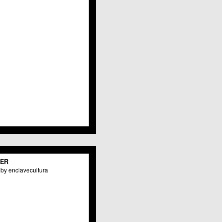
Javalí Viejo
Jerónimo y Avileses
La Albatalía
La Alberca
La Arboleja
 La Raya
Llano de Brujas
Lobosillo
Los Dolores
Los Garres
Los Martínez del Puerto
 LOS RAMOS
 Monteagudo
. La Paz
San Pio X
 El Carmen
TER
os Culturales
by enclavecultura
Puertas de Castilla
 Nonduermas
Patiño
Puebla de Soto
Puente Tocinos