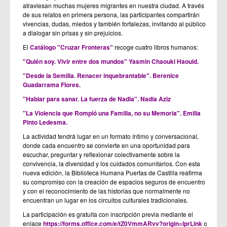
atraviesan muchas mujeres migrantes en nuestra ciudad. A través
de sus relatos en primera persona, las participantes compartirán
vivencias, dudas, miedos y también fortalezas, invitando al público
a dialogar sin prisas y sin prejuicios.
El
Catálogo "Cruzar Fronteras"
recoge cuatro libros humanos:
"Quién soy. Vivir entre dos mundos" Yasmin Chaouki Haouid.
"Desde la Semilla. Renacer inquebrantable". Berenice
Guadarrama Flores.
"Hablar para sanar. La fuerza de Nadia". Nadia Aziz
"La Violencia que Rompió una Familia, no su Memoria". Emilia
Pinto Ledesma.
La actividad tendrá lugar en un formato íntimo y conversacional,
donde cada encuentro se convierte en una oportunidad para
escuchar, preguntar y reflexionar colectivamente sobre la
convivencia, la diversidad y los cuidados comunitarios. Con esta
nueva edición, la Biblioteca Humana Puertas de Castilla reafirma
su compromiso con la creación de espacios seguros de encuentro
y con el reconocimiento de las historias que normalmente no
encuentran un lugar en los circuitos culturales tradicionales.
La participación es gratuita con inscripción previa mediante el
enlace
https://forms.office.com/e/tZ0VmmARvv?origin=lprLink
o