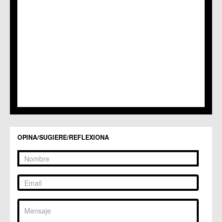
C.M. Puebla de Soto
C.C. Puente Tocinos
C.C. San Ginés
C.C. Sangonera la Seca
C.M. Sangonera la Verde
C.M. Santa Cruz
C.M. Santiago y Zaraiche
C.M. Santo Ángel
C.C. Sucina
C.C. Torreagüera
C.M. Valladolises
C.C. Zarandona
C.C. Zeneta
OPINA/SUGIERE/REFLEXIONA