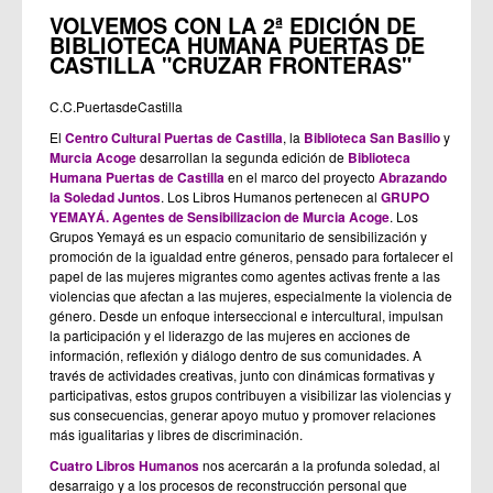
VOLVEMOS CON LA 2ª EDICIÓN DE
BIBLIOTECA HUMANA PUERTAS DE
CASTILLA "CRUZAR FRONTERAS"
C.C.PuertasdeCastilla
El
Centro Cultural Puertas de Castilla
, la
Biblioteca San Basilio
y
Murcia Acoge
desarrollan la segunda edición de
Biblioteca
Humana Puertas de Castilla
en el marco del proyecto
Abrazando
la Soledad Juntos
. Los Libros Humanos pertenecen al
GRUPO
YEMAYÁ. Agentes de Sensibilizacion de Murcia Acoge
. Los
Grupos Yemayá es un espacio comunitario de sensibilización y
promoción de la igualdad entre géneros, pensado para fortalecer el
papel de las mujeres migrantes como agentes activas frente a las
violencias que afectan a las mujeres, especialmente la violencia de
género. Desde un enfoque interseccional e intercultural, impulsan
la participación y el liderazgo de las mujeres en acciones de
información, reflexión y diálogo dentro de sus comunidades. A
través de actividades creativas, junto con dinámicas formativas y
participativas, estos grupos contribuyen a visibilizar las violencias y
sus consecuencias, generar apoyo mutuo y promover relaciones
más igualitarias y libres de discriminación.
Cuatro Libros Humanos
nos acercarán a la profunda soledad, al
desarraigo y a los procesos de reconstrucción personal que