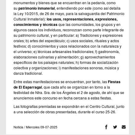
monumentos y bienes que se encuentran en la pedanía, como
su
patrimonio inmaterial
, entendiendo por este (como así detalla
la Ley 10/2015, de 26 de mayo, para la salvaguardia del Patrimonio
Cultural Inmaterial):
los usos, representaciones, expresiones,
conocimientos y técnicas
que las comunidades, los grupos y en
algunos casos los individuos, reconozcan como parte integrante de
su patrimonio cultural, y en particular: a) Tradiciones y expresiones
orales; b) artes del espectáculo; c) usos sociales, rituales y actos
festivos; d) conocimientos y usos relacionados con la naturaleza y
el universo; e) técnicas artesanales tradicionales; f) gastronomía,
elaboraciones culinarias y alimentación; g) aprovechamientos
específicos de los paisajes naturales; h) formas de socialización
colectiva y organizaciones; i) manifestaciones sonoras, música y
danza tradicional.
Entre estas manifestaciones se encuentran, por tanto, las
Fiestas
de El Esparragal
, que cada año se organizan en torno a la
festividad de Ntra. Sra. de los Ángeles el 2 de agosto, de ahí que se
anunciemos este concurso en fecha cercana a estas fiestas.
Las fotografías premiadas se expondrán en el Centro Cultural, junto
a una selección de obras presentadas, durante el curso 25-26.
Noticia / Miercoles 09-07-2025