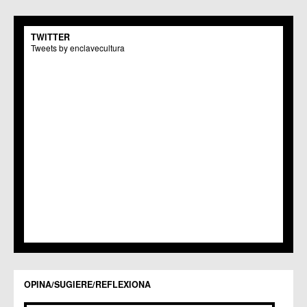
C.M. San Pio X
C.M. El Carmen
TWITTER
Centros Culturales
Tweets by enclavecultura
C.C. Puertas de Castilla
C.M. Nonduermas
C.M. Patiño
C.M. Puebla de Soto
C.C. Puente Tocinos
C.C. San Ginés
C.C. Sangonera la Seca
C.M. Sangonera la Verde
C.M. Santa Cruz
C.M. Santiago y Zaraiche
C.M. Santo Ángel
C.C. Sucina
C.C. Torreagüera
C.M. Valladolises
C.C. Zarandona
C.C. Zeneta
OPINA/SUGIERE/REFLEXIONA