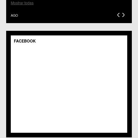
C.C.S. El Palmar
Mostrar todas
C.M. El Raal
C.C.S. El Ranero
AGO
C.C. Era Alta
C.M. Pedriñanes
C.C.S. Espinardo
C.M. Gea y Truyols
FACEBOOK
C.C. Guadalupe
C.C. Javalí Nuevo
C.C. Javalí Viejo
C.M. Jerónimo y Avileses
C.M. La Albatalía
C.C. La Alberca
C.C. La Arboleja
C.M. La Raya
C.C. Llano de Brujas
C.C. Lobosillo
C.C. Los Dolores
C.C. Los Garres
C.M. Los Martínez del Puerto
C.C. LOS RAMOS
C.M. Monteagudo
C.C.S. La Paz