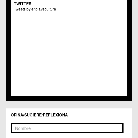
TWITTER
Centros Culturales
Tweets by enclavecultura
C.C. Puertas de Castilla
C.M. Nonduermas
C.M. Patiño
C.M. Puebla de Soto
C.C. Puente Tocinos
C.C. San Ginés
C.C. Sangonera la Seca
C.M. Sangonera la Verde
C.M. Santa Cruz
C.M. Santiago y Zaraiche
C.M. Santo Ángel
C.C. Sucina
C.C. Torreagüera
C.M. Valladolises
C.C. Zarandona
C.C. Zeneta
OPINA/SUGIERE/REFLEXIONA