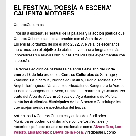
EL FESTIVAL 'POESÍA A ESCENA'
CALIENTA MOTORES
CentrosCulturales
‘Poesía a escena’,
el festival de la palabra y la acción poética
que
Centros Culturales, en colaboración con el Área de Artes
Escénicas, organiza desde el año 2022, vuelve a los escenarios
murcianos con el objetivo de abrir una ventana a lenguajes más
innovadores y a nuevas disciplinas artísticas que experimentan con
la poesía.
La tercera edición del festival se celebrará este año
del 22 de
enero al 8 de febrero
en los
Centros Culturales
de Santiago y
Zaraiche, La Albatalía, Puertas de Castilla, Puente Tocinos, Santo
Ángel, Torreagüera, Valladolises, Guadalupe, Sangonera la Verde,
El Palmar, Sangonera la Seca, Sucina, El Esparragal y Casillas. Por
parte del Área de Artes Escénicas del Ayuntamiento de Murcia,
serán los
Auditorios Municipales
de La Alberca y Guadalupe los
que acojan sendos espectáculos del festival.
Así, en los 14 Centros Culturales y en los dos Auditorios
Municipales podremos disfrutar de conciertos, recitales, y
recorridos poéticos de artistas nacionales como
Álvaro Tato
,
Los
Peligro
,
Elsa Moreno
o
Bewis de la Rosa
, y regionales, como