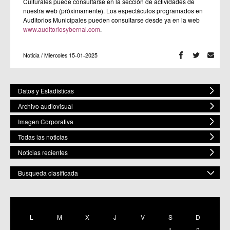
Culturales puede consultarse en la sección de actividades de
nuestra web (próximamente). Los espectáculos programados en
Auditorios Municipales pueden consultarse desde ya en la web
www.auditoriosybernal.com
.
Noticia / Miercoles 15-01-2025
Datos y Estadísticas
Archivo audiovisual
Imagen Corporativa
Todas las noticias
Noticias recientes
Busqueda clasificada
POR ESPACIO
Mostrar todas
L
M
X
J
V
S
D
C.M. Baños y Mendigo
1
2