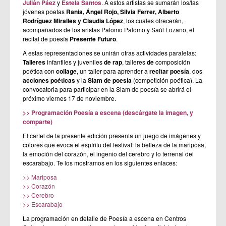
Julián Páez
y
Estela Santos
. A estos artistas se sumarán los/las
jóvenes poetas
Rania, Ángel Rojo, Silvia Ferrer, Alberto
Rodríguez Miralles y Claudia López
, los cuales ofrecerán,
acompañados de los aristas Palomo Palomo y Saúl Lozano, el
recital de poesía
Presente Futuro
.
A estas representaciones se unirán otras actividades paralelas:
Talleres
infantiles y juveniles
de rap
, talleres
de
composición
poética con
collage
, un taller para aprender a
recitar poesía
, dos
acciones poéticas
y la
Slam de poesía
(competición poética). La
convocatoria para participar en la Slam de poesía se abrirá el
próximo viernes 17 de noviembre.
>> Programación Poesía a escena (descárgate la imagen, y
comparte)
El cartel de la presente edición presenta un juego de imágenes y
colores que evoca el espíritu del festival: la belleza de la mariposa,
la emoción del corazón, el ingenio del cerebro y lo terrenal del
escarabajo. Te los mostramos en los siguientes enlaces:
>> Mariposa
>> Corazón
>> Cerebro
>> Escarabajo
La programación en detalle de Poesía a escena en Centros