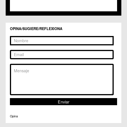
C.C. Torreagüera
C.M. Valladolises
C.C. Zarandona
C.C. Zeneta
OPINA/SUGIERE/REFLEXIONA
Opina