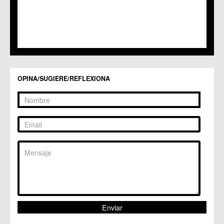
C.M. Santiago y Zaraiche
C.M. Santo Ángel
C.C. Sucina
C.C. Torreagüera
C.M. Valladolises
C.C. Zarandona
C.C. Zeneta
OPINA/SUGIERE/REFLEXIONA