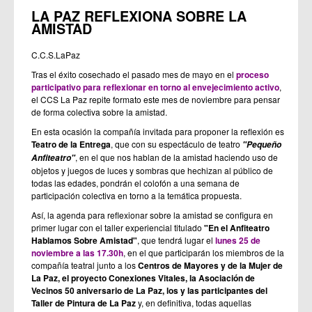
LA PAZ REFLEXIONA SOBRE LA
AMISTAD
C.C.S.LaPaz
Tras el éxito cosechado el pasado mes de mayo en el
proceso
participativo para reflexionar en torno al envejecimiento activo
,
el CCS La Paz repite formato este mes de noviembre para pensar
de forma colectiva sobre la amistad.
En esta ocasión la compañía invitada para proponer la reflexión es
Teatro de la Entrega
, que con su espectáculo de teatro
"Pequeño
, en el que nos hablan de la amistad haciendo uso de
Anfiteatro"
objetos y juegos de luces y sombras que hechizan al público de
todas las edades, pondrán el colofón a una semana de
participación colectiva en torno a la temática propuesta.
Así, la agenda para reflexionar sobre la amistad se configura en
primer lugar con el taller experiencial titulado
"En el Anfiteatro
Hablamos Sobre Amistad"
, que tendrá lugar el
lunes 25 de
noviembre a las 17.30h
, en el que participarán los miembros de la
compañía teatral junto a los
Centros de Mayores y de la Mujer de
La Paz, el proyecto Conexiones Vitales, la Asociación de
Vecinos 50 aniversario de La Paz, los y las participantes del
Taller de Pintura de La Paz
y, en definitiva, todas aquellas