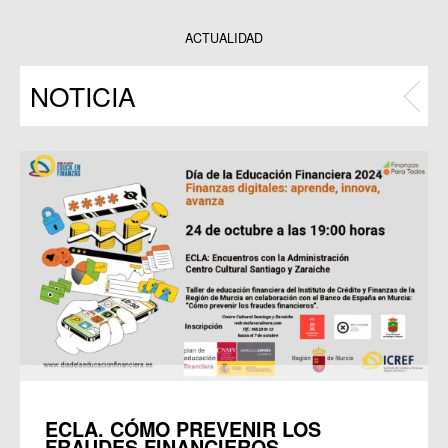
Datos y estadísticas
Exposiciones
ACTUALIDAD
Programas
NOTICIA
Publicaciones
ECLA. CÓMO PREVENIR LOS
FRAUDES FINANCIEROS