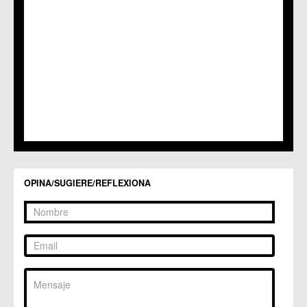
C.C. Puente Tocinos
C.C. San Ginés
C.C. Sangonera la Seca
C.M. Sangonera la Verde
C.M. Santa Cruz
C.M. Santiago y Zaraiche
C.M. Santo Ángel
C.C. Sucina
C.C. Torreagüera
C.M. Valladolises
C.C. Zarandona
C.C. Zeneta
OPINA/SUGIERE/REFLEXIONA