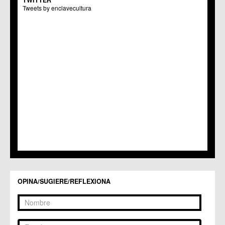
Centros Culturales
Tweets by enclavecultura
C.C. Puertas de Castilla
C.M. Nonduermas
C.M. Patiño
C.M. Puebla de Soto
C.C. Puente Tocinos
C.C. San Ginés
C.C. Sangonera la Seca
C.M. Sangonera la Verde
C.M. Santa Cruz
C.M. Santiago y Zaraiche
C.M. Santo Ángel
C.C. Sucina
C.C. Torreagüera
C.M. Valladolises
C.C. Zarandona
C.C. Zeneta
OPINA/SUGIERE/REFLEXIONA