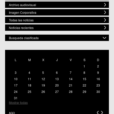
Archivo audiovisual
Imagen Corporativa
Todas las noticias
Noticias recientes
Busqueda clasificada
POR ESPACIO
Mostrar todas
L
M
X
J
V
S
D
C.M. Baños y Mendigo
1
2
C.C. BENIAJÁN
C.M. Cañadas de San Pedro
3
4
5
6
7
8
9
C.M. Casillas
10
11
12
13
14
15
16
C.C. Churra
17
18
19
20
21
22
23
C.C. Cobatillas
24
25
26
27
28
29
30
C.C. Corvera
C.C. El Esparragal
31
C.C.S. El Palmar
Mostrar todas
C.M. El Raal
C.C.S. El Ranero
AGO