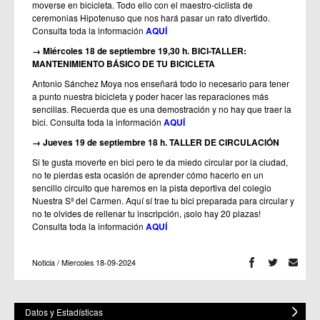
moverse en bicicleta. Todo ello con el maestro-ciclista de
ceremonias Hipotenuso que nos hará pasar un rato divertido.
Consulta toda la información
AQUÍ
→ Miércoles 18 de septiembre 19,30 h. BICI-TALLER:
MANTENIMIENTO BÁSICO DE TU BICICLETA
Antonio Sánchez Moya nos enseñará todo lo necesario para tener
a punto nuestra bicicleta y poder hacer las reparaciones más
sencillas. Recuerda que es una demostración y no hay que traer la
bici. Consulta toda la información
AQUÍ
→ Jueves 19 de septiembre 18 h. TALLER DE CIRCULACIÓN
Si te gusta moverte en bici pero te da miedo circular por la ciudad,
no te pierdas esta ocasión de aprender cómo hacerlo en un
sencillo circuito que haremos en la pista deportiva del colegio
Nuestra Sª del Carmen. Aquí sí trae tu bici preparada para circular y
no te olvides de rellenar tu inscripción, ¡solo hay 20 plazas!
Consulta toda la información
AQUÍ
Noticia / Miercoles 18-09-2024
Datos y Estadísticas