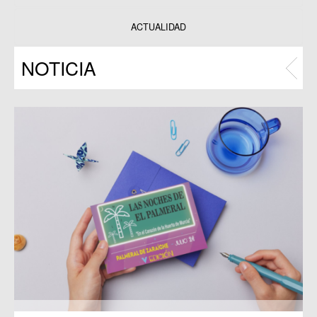
Datos y estadísticas
Exposiciones
ACTUALIDAD
Programas
NOTICIA
Publicaciones