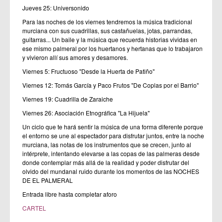
Jueves 25: Universonido
Para las noches de los viernes tendremos la música tradicional
murciana con sus cuadrillas, sus castañuelas, jotas, parrandas,
guitarras... Un baile y la música que recuerda historias vividas en
ese mismo palmeral por los huertanos y hertanas que lo trabajaron
y vivieron allí sus amores y desamores.
Viernes 5: Fructuoso "Desde la Huerta de Patiño"
Viernes 12: Tomás García y Paco Frutos "De Coplas por el Barrio"
Viernes 19: Cuadrilla de Zaraiche
Viernes 26: Asociación Etnográfica "La Hijuela"
Un ciclo que te hará sentir la música de una forma diferente porque
el entorno se une al espectador para disfrutar juntos, entre la noche
murciana, las notas de los instrumentos que se crecen, junto al
intérprete, intentando elevarse a las copas de las palmeras desde
donde contemplar más allá de la realidad y poder disfrutar del
olvido del mundanal ruido durante los momentos de las NOCHES
DE EL PALMERAL
Entrada libre hasta completar aforo
CARTEL