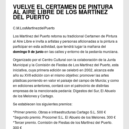
VUELVE EL CERTAMEN DE PINTURA
AL AIRE LIBRE DE LOS MARTÍNEZ
DEL PUERTO
C.M.LosMartínezdelPuerto
Los Martínez del Puerto retoma su tradicional Certamen de Pintura
al Aire Libre e invita a artistas y personas aficionadas a la pintura a
participar en esta actividad, que tendrá lugar la mañana del
domingo 9 de junio
en las calles y entorno de la pedanía murciana.
Organizado por el Centro Cultural con la colaboración de la Junta
Municipal y la Comisión de Fiestas de Los Martínez del Puerto, esta
iniciativa, cuya primera edición se celebró en 2002, alcanza este
año su XVII edición con el mismo objetivo: promover las artes
plásticas poniendo en valor el paisaje del campo de Murcia; y como
en ediciones anteriores, contará con el patrocinio de distintas
empresas de la mencionada pedanía: Digestos del Sur, El Abuelo
de los Melones y Cartago.
Se establecen los siguientes premios:
*Primer premio. Obras e infraestructuras Cartago S.L. 500 €
*Segundo premio. Procomel S.L. El Abuelo de los Melones. 300 €
*Tercer premio. Comisión de Fiestas de los Martínez del Puerto.
300 €