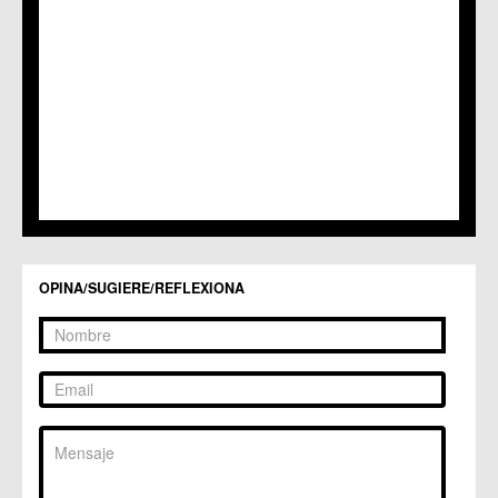
C.C. Puente Tocinos
C.C. San Ginés
C.C. Sangonera la Seca
C.M. Sangonera la Verde
C.M. Santa Cruz
C.M. Santiago y Zaraiche
C.M. Santo Ángel
C.C. Sucina
C.C. Torreagüera
C.M. Valladolises
C.C. Zarandona
C.C. Zeneta
OPINA/SUGIERE/REFLEXIONA