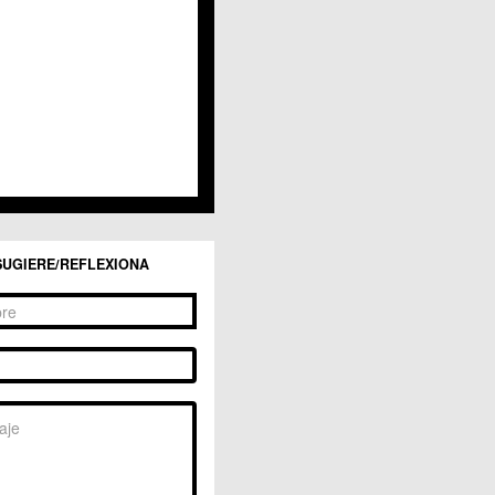
San Ginés
Sangonera la Seca
Sangonera la Verde
Santa Cruz
Santiago y Zaraiche
Santo Ángel
Sucina
Torreagüera
Valladolises
 Zarandona
Zeneta
SUGIERE/REFLEXIONA