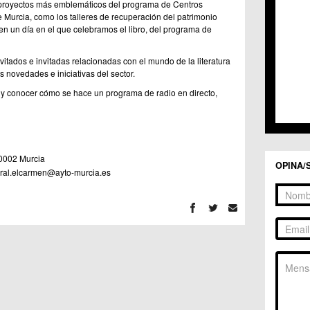
C.C. 
proyectos más emblemáticos del programa de Centros
C.C. 
 Murcia, como los talleres de recuperación del patrimonio
 en un día en el que celebramos el libro, del programa de
C.M. 
C.M. 
C.M. 
itados e invitadas relacionadas con el mundo de la literatura
C.M. 
 novedades e iniciativas del sector.
C.C. 
o y conocer cómo se hace un programa de radio en directo,
C.C. 
C.M. 
C.C.
C.C. 
0002 Murcia
OPINA/
tural.elcarmen@ayto-murcia.es