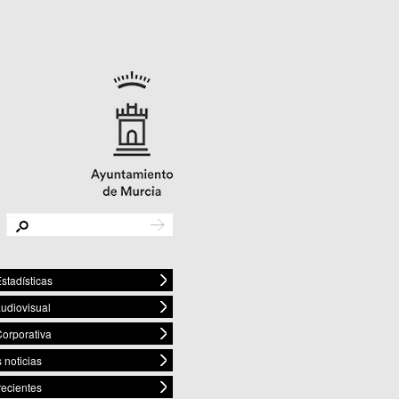
stadísticas
audiovisual
orporativa
 noticias
recientes