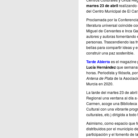
martes 23 de abril
realizando 
del Centro Municipal de El Ca
Proclamada por la Conferencia
literatura universal coincide c
Miguel de Cervantes e Inca Garc
autores y autoras fomentando e
personas. Trascendiendo las fro
bellas para compartir ideas y 
construir una paz sostenible.
Tarde Abierta
es el magazine p
Lucía Hernández
que semanalm
horas. Periodista y filósofa, p
Antena de Plata
de la Asociaci
Murcia en 2020.
La tarde del martes 23 de abril
Regional una ventana al día a 
Carmen, acoge una Biblioteca 
Cultural con una vibrante progr
culturales, etc.) dirigida a todo
Asimismo, como espacio que fo
distribuidos por el municipio 
participación y el fomento de l