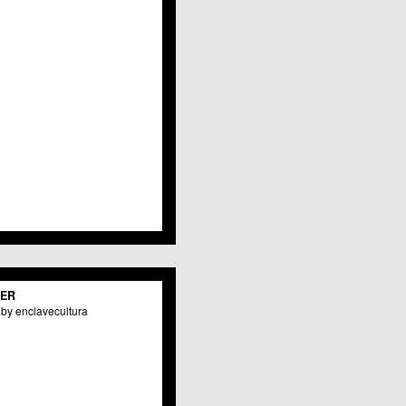
Javalí Viejo
Jerónimo y Avileses
La Albatalía
La Alberca
La Arboleja
 La Raya
Llano de Brujas
Lobosillo
Los Dolores
Los Garres
Los Martínez del Puerto
 LOS RAMOS
 Monteagudo
. La Paz
San Pio X
 El Carmen
TER
os Culturales
by enclavecultura
Puertas de Castilla
 Nonduermas
Patiño
Puebla de Soto
Puente Tocinos