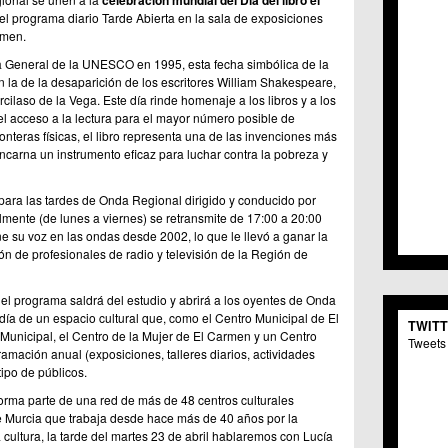
celebración mundial del Día del libro el
C.C. 
el programa diario Tarde Abierta en la sala de exposiciones
C.M. 
rmen.
C.M. 
 General de la UNESCO en 1995, esta fecha simbólica de la
C.C. 
on la de la desaparición de los escritores William Shakespeare,
C.C. 
ilaso de la Vega. Este día rinde homenaje a los libros y a los
C.M.
l acceso a la lectura para el mayor número posible de
C.C. 
nteras físicas, el libro representa una de las invenciones más
C.C. 
encarna un instrumento eficaz para luchar contra la pobreza y
C.C. 
C.C. 
ara las tardes de Onda Regional dirigido y conducido por
C.M. 
ente (de lunes a viernes) se retransmite de 17:00 a 20:00
C.C.
one su voz en las ondas desde 2002, lo que le llevó a ganar la
C.M.
ón de profesionales de radio y televisión de la Región de
C.C.S
C.M. 
 el programa saldrá del estudio y abrirá a los oyentes de Onda
C.M.
día de un espacio cultural que, como el Centro Municipal de El
TWIT
Centr
Municipal, el Centro de la Mujer de El Carmen y un Centro
Tweets 
C.C. 
amación anual (exposiciones, talleres diarios, actividades
C.M.
 tipo de públicos.
C.M. 
rma parte de una red de más de 48 centros culturales
C.M. 
de Murcia que trabaja desde hace más de 40 años por la
C.C. 
a cultura, la tarde del martes 23 de abril hablaremos con Lucía