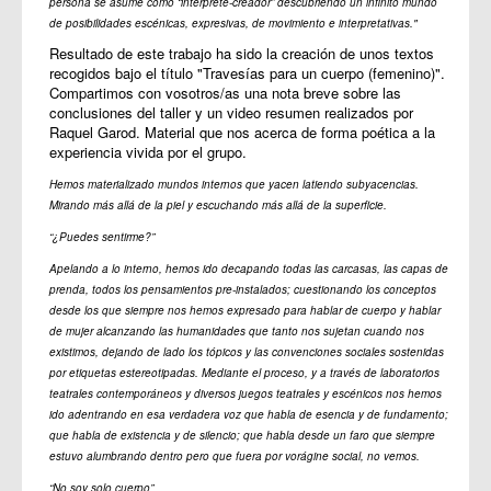
persona se asume como “intérprete-creador” descubriendo un infinito mundo
de posibilidades escénicas, expresivas, de movimiento e interpretativas."
Resultado de este trabajo ha sido la creación de unos textos
recogidos bajo el título "Travesías para un cuerpo (femenino)".
Compartimos con vosotros/as una nota breve sobre las
conclusiones del taller y un video resumen realizados por
Raquel Garod. Material que nos acerca de forma poética a la
experiencia vivida por el grupo.
Hemos materializado mundos internos que yacen latiendo subyacencias.
Mirando más allá de la piel y escuchando más allá de la superficie.
“¿Puedes sentirme?”
Apelando a lo interno, hemos ido decapando todas las carcasas, las capas de
prenda, todos los pensamientos pre-instalados; cuestionando los conceptos
desde los que siempre nos hemos expresado para hablar de cuerpo y hablar
de mujer alcanzando las humanidades que tanto nos sujetan cuando nos
existimos, dejando de lado los tópicos y las convenciones sociales sostenidas
por etiquetas estereotipadas. Mediante el proceso, y a través de laboratorios
teatrales contemporáneos y diversos juegos teatrales y escénicos nos hemos
ido adentrando en esa verdadera voz que habla de esencia y de fundamento;
que habla de existencia y de silencio; que habla desde un faro que siempre
estuvo alumbrando dentro pero que fuera por vorágine social, no vemos.
“No soy solo cuerpo”