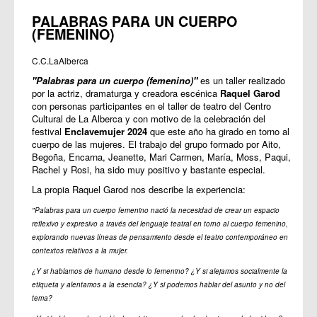
PALABRAS PARA UN CUERPO
(FEMENINO)
C.C.LaAlberca
"Palabras para un cuerpo (femenino)"
es un taller realizado
por la actriz, dramaturga y creadora escénica
Raquel Garod
con personas participantes en el taller de teatro del Centro
Cultural de La Alberca y con motivo de la celebración del
festival
Enclavemujer 2024
que este año ha girado en torno al
cuerpo de las mujeres. El trabajo del grupo formado por
Aito,
Begoña, Encarna, Jeanette, Mari Carmen, María, Moss, Paqui,
Rachel y Rosi,
ha sido muy positivo y bastante especial.
La propia Raquel Garod nos describe la experiencia:
"Palabras para un cuerpo femenino nació la necesidad de crear un espacio
reflexivo y expresivo a través del lenguaje teatral en torno al cuerpo femenino,
explorando nuevas líneas de pensamiento desde el teatro contemporáneo en
contextos relativos a la mujer.
¿Y si hablamos de humano desde lo femenino? ¿Y si alejamos socialmente la
etiqueta y alentamos a la esencia? ¿Y si podemos hablar del asunto y no del
tema?