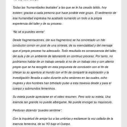
Todas las “humanidades teatrales” a las que se le ha creado latido, hoy
existen; gracias a cada persona que hace posible este grupo. El sedimento de
esa humanidad expresiva ha acabado sumando un todo a la propia
experiencia del taller y de su proceso.
“No sé si puedes verme”
Desde fragmentaciones, (de sus fragmentos) se ha concretado un hilo
conductor común en post de una síntesis, de su esencialidad y del mensaje
que el propio proceso ha adecuado. Todo resultado es consecuencia del taller,
del aula y de un ambiente de laboratorio en continuo proceso. Por tanto, no
podríamos hablar de un trabajo cerrado si no de un trabajo vivo y con aliento
propio que se ha recogido en esta propuesta de conclusión con el fin de
ofrecer su su apertura al mundo con el fin de compartir la exploración y la
investigación llevada a cabo durante ocho sesiones en las cuales, ocho
mujeres y dos hombres han brindado pulso a esta travesía desde y para el
cuerpo y submundos femeninos.
Su estela puede apreciarse en el video resumen. Pero solo su estela. Una
esencia tan grande no puede albergarse. No puede encoger su mayúsculo.
Perduran diciendo “puedes sentirme”.
Con la inquietud de arrojar luz a las umbrías y esclarecer la voz callada de la
esencia femenina, de su YO bajo el Cuerpo.