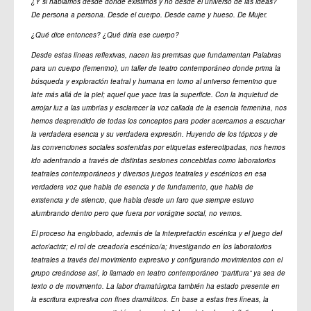
¿Y si hablamos desde dónde existimos y no desde el universo de las ideas?
De persona a persona. Desde el cuerpo. Desde carne y hueso. De Mujer.
¿Qué dice entonces? ¿Qué diría ese cuerpo?
Desde estas líneas reflexivas, nacen las premisas que fundamentan Palabras
para un cuerpo (femenino), un taller de teatro contemporáneo donde prima la
búsqueda y exploración teatral y humana en torno al universo femenino que
late más allá de la piel; aquel que yace tras la superficie. Con la inquietud de
arrojar luz a las umbrías y esclarecer la voz callada de la esencia femenina, nos
hemos desprendido de todas los conceptos para poder acercarnos a escuchar
la verdadera esencia y su verdadera expresión. Huyendo de los tópicos y de
las convenciones sociales sostenidas por etiquetas estereotipadas, nos hemos
ido adentrando a través de distintas sesiones concebidas como laboratorios
teatrales contemporáneos y diversos juegos teatrales y escénicos en esa
verdadera voz que habla de esencia y de fundamento, que habla de
existencia y de silencio, que habla desde un faro que siempre estuvo
alumbrando dentro pero que fuera por vorágine social, no vemos.
El proceso ha englobado, además de la interpretación escénica y el juego del
actor/actriz; el rol de creador/a escénico/a; investigando en los laboratorios
teatrales a través del movimiento expresivo y configurando movimientos con el
grupo creándose así, lo llamado en teatro contemporáneo “partitura” ya sea de
texto o de movimiento. La labor dramatúrgica también ha estado presente en
la escritura expresiva con fines dramáticos. En base a estas tres líneas, la