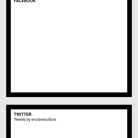
FACEBOOK
C.C. Guadalupe
C.C. Javalí Nuevo
C.C. Javalí Viejo
C.M. Jerónimo y Avileses
C.M. La Albatalía
C.C. La Alberca
C.C. La Arboleja
C.M. La Raya
C.C. Llano de Brujas
C.C. Lobosillo
C.C. Los Dolores
C.C. Los Garres
C.M. Los Martínez del Puerto
C.C. LOS RAMOS
C.M. Monteagudo
C.C.S. La Paz
C.M. San Pio X
C.M. El Carmen
TWITTER
Centros Culturales
Tweets by enclavecultura
C.C. Puertas de Castilla
C.M. Nonduermas
C.M. Patiño