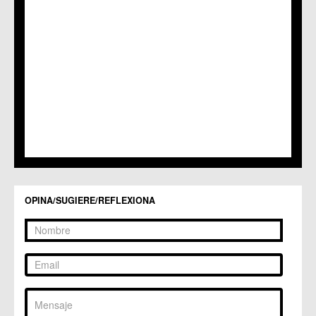
C.M. Puebla de Soto
C.C. Puente Tocinos
C.C. San Ginés
C.C. Sangonera la Seca
C.M. Sangonera la Verde
C.M. Santa Cruz
C.M. Santiago y Zaraiche
C.M. Santo Ángel
C.C. Sucina
C.C. Torreagüera
C.M. Valladolises
C.C. Zarandona
C.C. Zeneta
OPINA/SUGIERE/REFLEXIONA