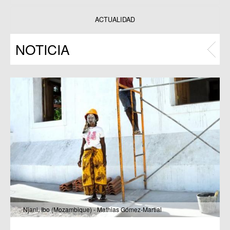
Datos y estadísticas
Exposiciones
ACTUALIDAD
Programas
NOTICIA
Publicaciones
Njani, Ibo (Mozambique) - Mathias Gómez-Martial