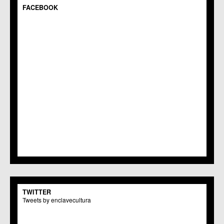
C.M. Gea y Truyols
FACEBOOK
C.C. Guadalupe
C.C. Javalí Nuevo
C.C. Javalí Viejo
C.M. Jerónimo y Avileses
C.M. La Albatalía
C.C. La Alberca
C.C. La Arboleja
C.M. La Raya
C.C. Llano de Brujas
C.C. Lobosillo
C.C. Los Dolores
C.C. Los Garres
C.M. Los Martínez del Puerto
C.C. LOS RAMOS
C.M. Monteagudo
C.C.S. La Paz
C.M. San Pio X
C.M. El Carmen
TWITTER
Centros Culturales
Tweets by enclavecultura
C.C. Puertas de Castilla
C.M. Nonduermas