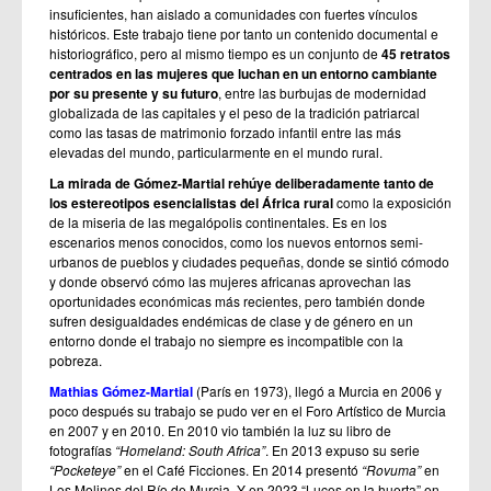
insuficientes, han aislado a comunidades con fuertes vínculos
históricos. Este trabajo tiene por tanto un contenido documental e
historiográfico, pero al mismo tiempo es un conjunto de
45 retratos
centrados en las mujeres que luchan en un entorno cambiante
por su presente y su futuro
, entre las burbujas de modernidad
globalizada de las capitales y el peso de la tradición patriarcal
como las tasas de matrimonio forzado infantil entre las más
elevadas del mundo, particularmente en el mundo rural.
La mirada de Gómez-Martial rehúye deliberadamente tanto de
los estereotipos esencialistas del África rural
como la exposición
de la miseria de las megalópolis continentales. Es en los
escenarios menos conocidos, como los nuevos entornos semi-
urbanos de pueblos y ciudades pequeñas, donde se sintió cómodo
y donde observó cómo las mujeres africanas aprovechan las
oportunidades económicas más recientes, pero también donde
sufren desigualdades endémicas de clase y de género en un
entorno donde el trabajo no siempre es incompatible con la
pobreza.
Mathias Gómez-Martial
(París en 1973), llegó a Murcia en 2006 y
poco después su trabajo se pudo ver en el Foro Artístico de Murcia
en 2007 y en 2010. En 2010 vio también la luz su libro de
fotografías
“Homeland: South Africa”
. En 2013 expuso su serie
“Pocketeye”
en el Café Ficciones. En 2014 presentó
“Rovuma”
en
Los Molinos del Río de Murcia. Y en 2023 “Luces en la huerta” en