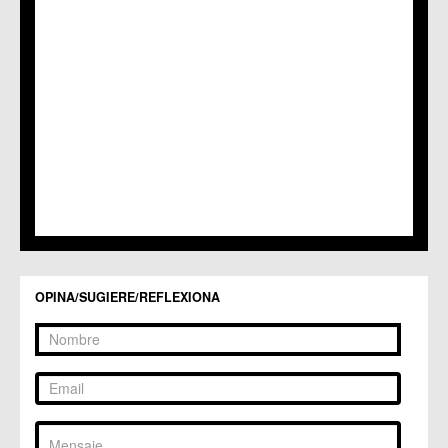
C.M. Patiño
C.M. Puebla de Soto
C.C. Puente Tocinos
C.C. San Ginés
C.C. Sangonera la Seca
C.M. Sangonera la Verde
C.M. Santa Cruz
C.M. Santiago y Zaraiche
C.M. Santo Ángel
C.C. Sucina
C.C. Torreagüera
C.M. Valladolises
C.C. Zarandona
C.C. Zeneta
OPINA/SUGIERE/REFLEXIONA