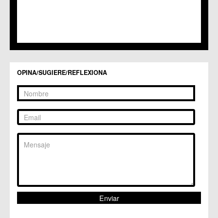
C.M. Santo Ángel
C.C. Sucina
C.C. Torreagüera
C.M. Valladolises
C.C. Zarandona
C.C. Zeneta
OPINA/SUGIERE/REFLEXIONA