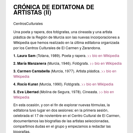
CRÓNICA DE EDITATONA DE
ARTISTAS (II)
CentrosCulturales
Una poeta y rapera, dos fotógrafas, una cineasta y una artista
plástica de la Región de Murcia son las nuevas incorporaciones a
Wikipedia que hemos realizado en la última editatona organizada
por los Centros Culturales de El Carmen y Zarandona.
1. Laura Sam
(Totana, 1989). Poeta y rapera.
>> bio en Wikipedia
2. María Manzanera
(Murcia, 1946). Fotógrafa.
>> bio en Wikipedia
3. Carmen Cantabella
(Murcia, 1977). Artista plástica.
>> bio en
Wikipedia
4. Rocío Kunst
(Murcia, 1990). Fotógrafa.
>> bio en Wikipedia
5. Eva Libertad
(Molina de Segura, 1978). Cineasta.
>> bio en
Wikipedia
En esta ocasión, y con el fin de explorar nuevas fórmulas, la
editatona tuvo lugar en dos sesiones: en la primera sesión,
celebrada el 17 de noviembre en el Centro Cultural de El Carmen,
documentamos las biografías de las artistas seleccionadas,
compartimos dudas en el grupo y empezamos a redactar las
biografías.