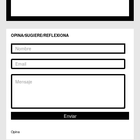
C.C. Torreagüera
C.M. Valladolises
C.C. Zarandona
C.C. Zeneta
OPINA/SUGIERE/REFLEXIONA
Opina