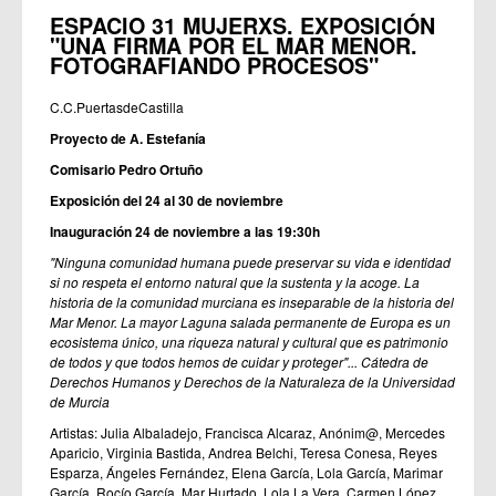
ESPACIO 31 MUJERXS. EXPOSICIÓN
"UNA FIRMA POR EL MAR MENOR.
FOTOGRAFIANDO PROCESOS"
C.C.PuertasdeCastilla
Proyecto de A. Estefanía
Comisario Pedro Ortuño
Exposición del 24 al 30 de noviembre
Inauguración 24 de noviembre a las 19:30h
"Ninguna comunidad humana puede preservar su vida e identidad
si no respeta el entorno natural que la sustenta y la acoge. La
historia de la comunidad murciana es inseparable de la historia del
Mar Menor. La mayor Laguna salada permanente de Europa es un
ecosistema único, una riqueza natural y cultural que es patrimonio
de todos y que todos hemos de cuidar y proteger"... Cátedra de
Derechos Humanos y Derechos de la Naturaleza de la Universidad
de Murcia
Artistas: Julia Albaladejo, Francisca Alcaraz, Anónim@, Mercedes
Aparicio, Virginia Bastida, Andrea Belchi, Teresa Conesa, Reyes
Esparza, Ángeles Fernández, Elena García, Lola García, Marimar
García, Rocío García, Mar Hurtado, Lola La Vera, Carmen López,