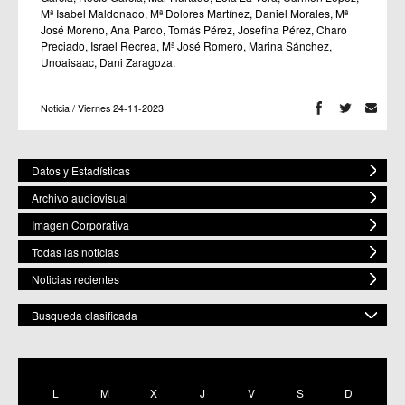
Mª Isabel Maldonado, Mª Dolores Martínez, Daniel Morales, Mª
José Moreno, Ana Pardo, Tomás Pérez, Josefina Pérez, Charo
Preciado, Israel Recrea, Mª José Romero, Marina Sánchez,
Unoaisaac, Dani Zaragoza.
Noticia / Viernes 24-11-2023
Datos y Estadísticas
Archivo audiovisual
Imagen Corporativa
Todas las noticias
Noticias recientes
Busqueda clasificada
POR ESPACIO
Mostrar todas
L
M
X
J
V
S
D
C.M. Baños y Mendigo