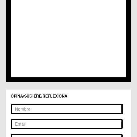
C.M. Patiño
C.M. Puebla de Soto
C.C. Puente Tocinos
C.C. San Ginés
C.C. Sangonera la Seca
C.M. Sangonera la Verde
C.M. Santa Cruz
C.M. Santiago y Zaraiche
C.M. Santo Ángel
C.C. Sucina
C.C. Torreagüera
C.M. Valladolises
C.C. Zarandona
C.C. Zeneta
OPINA/SUGIERE/REFLEXIONA