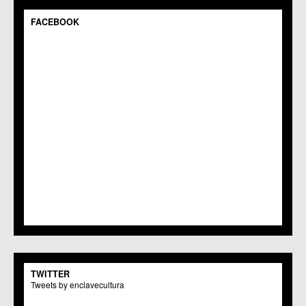
C.C.S. Espinardo
C.M. Gea y Truyols
FACEBOOK
C.C. Guadalupe
C.C. Javalí Nuevo
C.C. Javalí Viejo
C.M. Jerónimo y Avileses
C.M. La Albatalía
C.C. La Alberca
C.C. La Arboleja
C.M. La Raya
C.C. Llano de Brujas
C.C. Lobosillo
C.C. Los Dolores
C.C. Los Garres
C.M. Los Martínez del Puerto
C.C. LOS RAMOS
C.M. Monteagudo
C.C.S. La Paz
C.M. San Pio X
C.M. El Carmen
TWITTER
Centros Culturales
Tweets by enclavecultura
C.C. Puertas de Castilla
C.M. Nonduermas