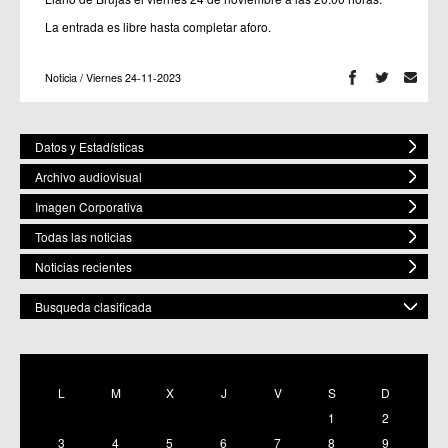
La entrada es libre hasta completar aforo.
Noticia / Viernes 24-11-2023
Datos y Estadísticas
Archivo audiovisual
Imagen Corporativa
Todas las noticias
Noticias recientes
Busqueda clasificada
POR ESPACIO
Mostrar todas
L
M
X
J
V
S
D
C.M. Baños y Mendigo
1
2
C.C. BENIAJÁN
C.M. Cañadas de San Pedro
3
4
5
6
7
8
9