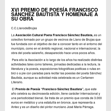
XVI PREMIO DE POESÍA FRANCISCO
SÁNCHEZ BAUTISTA Y HOMENAJE A
SU OBRA
C.C.LlanodeBrujas
La
Asociación Cultural Poeta Francisco Sánchez Bautista,
es un
colectivo formado por un grupo de vecinos de Llano de Brujas que
fue fundada con el objetivo de dar a conocer tanto en el entorno del
municipio, como en el ámbito regional, nacional e internacional, la
obra del poeta salareño, desaparecido hace unos pocos años.
Para ello la Asociación a lo largo de los años ha realizado distintas
actividades tales como talleres, jornadas dedicadas a la lectura, la
literatura y la poesía, exposiciones fotográficas poéticas o rutas en
bici o a pie con paradas para recitar las poesías del poeta Sánchez
Bautista, aunque su actividad más celebrada es un Certamen
Literario.
El
Premio de Poesía “Francisco Sánchez Bautista”,
que este
año celebra su decimosexta edición, tiene carácter internacional y
una periodicidad bienal. Se trata de un premio que consta de 3.000
euros en metálico y una estatuilla en bronce, que representa a
Anteo y es un diseño del pintor murciano José María Párraga.