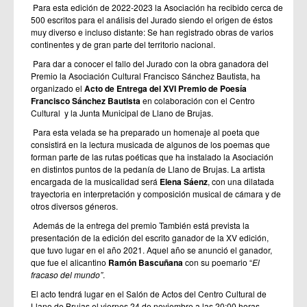
Para esta edición de 2022-2023 la Asociación ha recibido cerca de
500 escritos para el análisis del Jurado siendo el origen de éstos
muy diverso e incluso distante: Se han registrado obras de varios
continentes y de gran parte del territorio nacional.
Para dar a conocer el fallo del Jurado con la obra ganadora del
Premio la Asociación Cultural Francisco Sánchez Bautista, ha
organizado el
Acto de Entrega del XVI Premio de Poesía
Francisco Sánchez Bautista
en colaboración con el Centro
Cultural y la Junta Municipal de Llano de Brujas.
Para esta velada se ha preparado un homenaje al poeta que
consistirá en la lectura musicada de algunos de los poemas que
forman parte de las rutas poéticas que ha instalado la Asociación
en distintos puntos de la pedanía de Llano de Brujas. La artista
encargada de la musicalidad será
Elena Sáenz
, con una dilatada
trayectoria en interpretación y composición musical de cámara y de
otros diversos géneros.
Además de la entrega del premio También está prevista la
presentación de la edición del escrito ganador de la XV edición,
que tuvo lugar en el año 2021. Aquel año se anunció el ganador,
que fue el alicantino
Ramón Bascuñana
con su poemario “
El
fracaso del mundo”
.
El acto tendrá lugar en el Salón de Actos del Centro Cultural de
Llano de Brujas el viernes 24 de noviembre a las 20:00 horas.