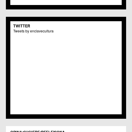
C.M. Monteagudo
C.C.S. La Paz
C.M. San Pio X
C.M. El Carmen
TWITTER
Centros Culturales
Tweets by enclavecultura
C.C. Puertas de Castilla
C.M. Nonduermas
C.M. Patiño
C.M. Puebla de Soto
C.C. Puente Tocinos
C.C. San Ginés
C.C. Sangonera la Seca
C.M. Sangonera la Verde
C.M. Santa Cruz
C.M. Santiago y Zaraiche
C.M. Santo Ángel
C.C. Sucina
C.C. Torreagüera
C.M. Valladolises
C.C. Zarandona
C.C. Zeneta