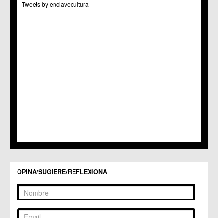
Tweets by enclavecultura
C.C. Puertas de Castilla
C.M. Nonduermas
C.M. Patiño
C.M. Puebla de Soto
C.C. Puente Tocinos
C.C. San Ginés
C.C. Sangonera la Seca
C.M. Sangonera la Verde
C.M. Santa Cruz
C.M. Santiago y Zaraiche
C.M. Santo Ángel
C.C. Sucina
C.C. Torreagüera
C.M. Valladolises
C.C. Zarandona
C.C. Zeneta
OPINA/SUGIERE/REFLEXIONA