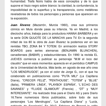
humanidad. Traits Noirs habla de esos conceptos y de lo que
supone el trazo negro sobre blanco: la claridad, la contundencia, la
imposibilidad de lo superfluo y la transparencia, como metáforas
reveladoras de todos los personajes y personas que aparecen en
la exposición.
J
uan Álvarez
(Mazarrón, Murcia 1960), crea sus primeros
cómics en Mula donde pasa su infancia. Ya en Madrid, a los
dieciocho años, trabaja para la productora
HANNA BARBERA
y en
la serie DON QUIJOTE DE LA MANCHA para TV. En la segunda
mitad de los 80 la obra de Juan Álvarez la podemos ver en las
revistas TBO, ZONA 84 Y TOTEM. En animación realiza STORY
BOARDS para series alemanas (BENJAMIN BLUNCHEN),
canadienses (BABAR) y estadounidenses. En 1990 la revista EL
JUEVES comienza a publicar su personaje "M.M el loco del
claustro" que en esos momentos aparecía en el periódico CAMPUS
de la Universidad de Murcia. Más tarde, en agosto de ese año crea
"LOS MENDRUGOS", ya con el color de Jorge G., con el que ha
colaborado en publicaciones como "PUTA MILI" (La Capitana
Diana), "CRECER FELIZ", "PENTHOUSE", "TOTEM" y “BLUE”
(Italia), “PRIMERA LÍNEA”, “PLAYBOY ESPAÑA”, “L`ECHO DES
SAVANES” y “FLUIDE GLAMOUR” (Francia) , “DT” y “MUY
INTERESANTE”. Ha realizado tiras para el Diario AS y para Diario
16.Tiene numerosos libros publicados, sobre todo de sus
personajes “Los Mendrugos”, “La Capitana Diana” y “Lucía,
gabinete de Sexología”. En 2012, Edicions de Ponent le edita