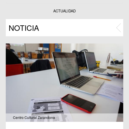
Datos y estadísticas
Exposiciones
ACTUALIDAD
Programas
NOTICIA
Publicaciones
Centro Cultural Zarandona