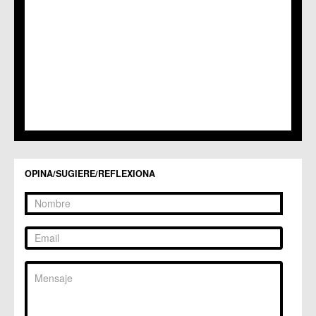
C.C. San Ginés
C.C. Sangonera la Seca
C.M. Sangonera la Verde
C.M. Santa Cruz
C.M. Santiago y Zaraiche
C.M. Santo Ángel
C.C. Sucina
C.C. Torreagüera
C.M. Valladolises
C.C. Zarandona
C.C. Zeneta
OPINA/SUGIERE/REFLEXIONA