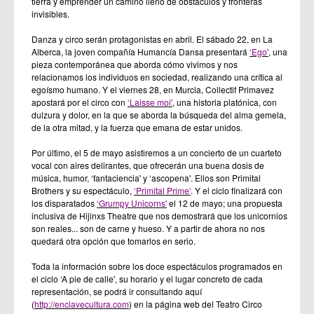
tierra y emprender un camino lleno de obstáculos y fronteras
invisibles.
Danza y circo serán protagonistas en abril. El sábado 22, en La
Alberca, la joven compañía Humancía Dansa presentará
‘Ego'
, una
pieza contemporánea que aborda cómo vivimos y nos
relacionamos los individuos en sociedad, realizando una crítica al
egoísmo humano. Y el viernes 28, en Murcia, Collectif Primavez
apostará por el circo con
‘Laisse moi'
, una historia platónica, con
dulzura y dolor, en la que se aborda la búsqueda del alma gemela,
de la otra mitad, y la fuerza que emana de estar unidos.
Por último, el 5 de mayo asistiremos a un concierto de un cuarteto
vocal con aires delirantes, que ofrecerán una buena dosis de
música, humor, ‘fantaciencia' y ‘ascopena'. Ellos son Primital
Brothers y su espectáculo,
‘Primital Prime'
. Y el ciclo finalizará con
los disparatados
‘Grumpy Unicorns'
el 12 de mayo; una propuesta
inclusiva de Hijinxs Theatre que nos demostrará que los unicornios
son reales... son de carne y hueso. Y a partir de ahora no nos
quedará otra opción que tomarlos en serio.
Toda la información sobre los doce espectáculos programados en
el ciclo ‘A pie de calle', su horario y el lugar concreto de cada
representación, se podrá ir consultando aquí
(
http://enclavecultura.com
) en la página web del Teatro Circo