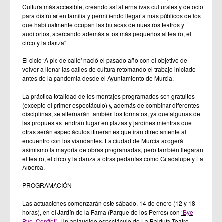
Cultura más accesible, creando así alternativas culturales y de ocio
para disfrutar en familia y permitiendo llegar a más públicos de los
que habitualmente ocupan las butacas de nuestros teatros y
auditorios, acercando además a los más pequeños al teatro, el
circo y la danza".
El ciclo ‘A pie de calle' nació el pasado año con el objetivo de
volver a llenar las calles de cultura retomando el trabajo iniciado
antes de la pandemia desde el Ayuntamiento de Murcia.
La práctica totalidad de los montajes programados son gratuitos
(excepto el primer espectáculo) y, además de combinar diferentes
disciplinas, se alternarán también los formatos, ya que algunas de
las propuestas tendrán lugar en plazas y jardines mientras que
otras serán espectáculos itinerantes que irán directamente al
encuentro con los viandantes. La ciudad de Murcia acogerá
asimismo la mayoría de obras programadas, pero también llegarán
el teatro, el circo y la danza a otras pedanías como Guadalupe y La
Alberca.
PROGRAMACIÓN
Las actuaciones comenzarán este sábado, 14 de enero (12 y 18
horas), en el Jardín de la Fama (Parque de los Perros) con
‘Bye
Bye, Conffeti'
. Un aplaudido espectáculo de La Baldufa Teatre