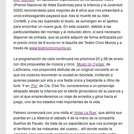
(Premio Nacional de Artes Escénicas para la Infancia y la Juventud
2020) recomendado para mayores de 8 años que nos presentará a
unos extravagantes payasos que, tras la muerte de su líder,
Confetti, y una vez superado el duelo, se sumergen en el ajetreo
para encontrar un nuevo guía. En esta ocasión, debido a las
particularidades del montaje y al reducido aforo, sí será necesario
disponer de entrada, que se podrá adquirir de forma anticipada por
el precio único de 8 euros en la taquilla del Teatro Circo Murcia y a
través de
www.teatrocircomurcia.es
.
La programación de calle continuará los próximos 20 y 28 de enero
con dos propuestas de música y circo:
‘Music on Cycles'
, de
LaDinamo, nos propondrá disfrutar de un original concierto en el
que los músicos recorrerán la ciudad en bicicleta, invitando a
quienes pasean por ella a una fiesta única y trepidante a ritmo de
funk. Y en
‘Poi'
, de Cía. D'es Tro, conoceremos a un personaje
atrapado desde la infancia por el efecto giroscópico de su peonza y
con el que emprenderemos un viaje de enredos y giros hacia el
juego, uno de los estados más importantes de la vida.
Febrero comenzará con una visita al
‘Hotel La Rue'
, que abrirá sus
puertas en La Alberca el sábado 4 de la mano de la compañía
Sueños de Fausto. Se trata de un espectáculo que nos sumerge en
el territorio de las máscaras, del cuerpo... allí donde reside la
emoción. Una propuesta escénica que narra el encuentro entre