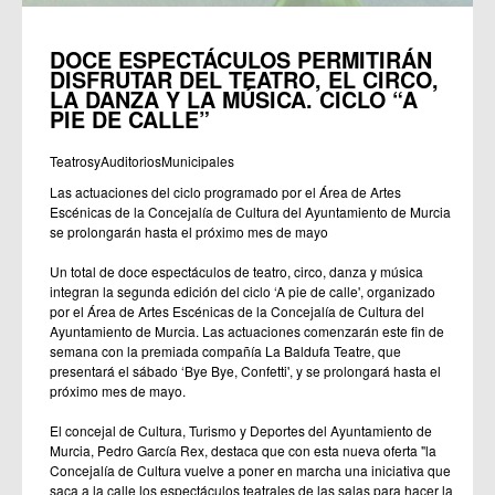
DOCE ESPECTÁCULOS PERMITIRÁN
DISFRUTAR DEL TEATRO, EL CIRCO,
LA DANZA Y LA MÚSICA. CICLO “A
PIE DE CALLE”
TeatrosyAuditoriosMunicipales
Las actuaciones del ciclo programado por el Área de Artes
Escénicas de la Concejalía de Cultura del Ayuntamiento de Murcia
se prolongarán hasta el próximo mes de mayo
Un total de doce espectáculos de teatro, circo, danza y música
integran la segunda edición del ciclo ‘A pie de calle', organizado
por el Área de Artes Escénicas de la Concejalía de Cultura del
Ayuntamiento de Murcia. Las actuaciones comenzarán este fin de
semana con la premiada compañía La Baldufa Teatre, que
presentará el sábado ‘Bye Bye, Confetti', y se prolongará hasta el
próximo mes de mayo.
El concejal de Cultura, Turismo y Deportes del Ayuntamiento de
Murcia, Pedro García Rex, destaca que con esta nueva oferta "la
Concejalía de Cultura vuelve a poner en marcha una iniciativa que
saca a la calle los espectáculos teatrales de las salas para hacer la