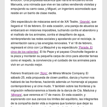
Manuela, una nómada que vive en las calles vendiendo violetas y
empujando su carro-casa, y Miguel, un ingeniero acomodado que
reside en un barrio de clase media.
Otro espectáculo de máscaras será el de XA! Teatre,
‘Grands'
, que
llegará el 10 de febrero. En esta ocasión, una pareja de abuelos se
embarcará en misiones imposibles, luchando contra el abandono y
el maltrato de los animales, contra el despilfarro de agua,
reinterpretando las redes sociales y apostando por el reciclaje, la
alimentación sana y las energías renovales. Y el 18 de febrero,
regresará el circo con La Maquiné y su espectáculo
‘Parade. El
circo de los valientes'
. El tío Pepe y el payaso Chochotte llegarán a
la plaza y montarán su pequeña carpa de circo para abordar temas
como el respeto, la convivencia y el cuidado de los animales para
vivir en un mundo mejor.
Febrero finalizará con
‘Rojo'
, de Mireia Miracle Company. El
sábado 25, esta propuesta de clown poético, danza y humor nos
hablará de las fronteras, haciendo además un homenaje al payaso
contemporáneo y al cine mudo. Y también sobre las fronteras y la
migración reflexionaremos a través de la danza de Cía. Maduixa y
‘Migrare'
, que veremos el 17 de marzo. En esta ocasión, y
explorando con sus zancos los límites del equilibrio, las integrantes
de la compañía darán vida a mujeres que tuvieron que dejar su