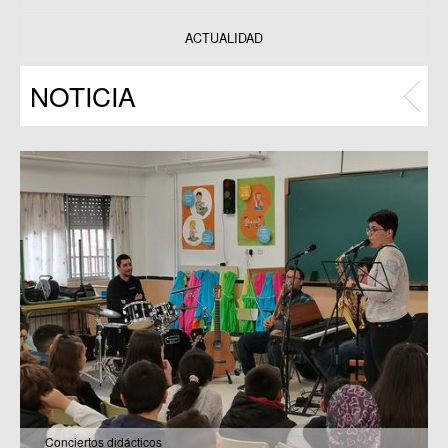
Datos y estadísticas
Exposiciones
ACTUALIDAD
Programas
NOTICIA
Publicaciones
Conciertos didácticos