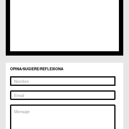
C.C. San Ginés
C.C. Sangonera la Seca
C.M. Sangonera la Verde
C.M. Santa Cruz
C.M. Santiago y Zaraiche
C.M. Santo Ángel
C.C. Sucina
C.C. Torreagüera
C.M. Valladolises
C.C. Zarandona
C.C. Zeneta
OPINA/SUGIERE/REFLEXIONA