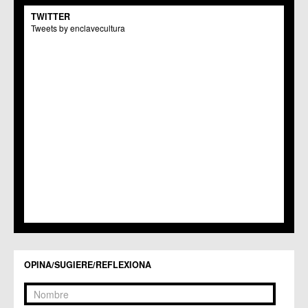
C.M. El Carmen
TWITTER
Centros Culturales
Tweets by enclavecultura
C.C. Puertas de Castilla
C.M. Nonduermas
C.M. Patiño
C.M. Puebla de Soto
C.C. Puente Tocinos
C.C. San Ginés
C.C. Sangonera la Seca
C.M. Sangonera la Verde
C.M. Santa Cruz
C.M. Santiago y Zaraiche
C.M. Santo Ángel
C.C. Sucina
C.C. Torreagüera
C.M. Valladolises
C.C. Zarandona
C.C. Zeneta
OPINA/SUGIERE/REFLEXIONA