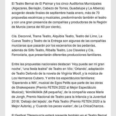
El Teatro Bernal de El Palmar y los cinco Auditorios Municipales
(Algezares, Beniaján, Cabezo de Torres, Guadalupe y La Alberca)
acogerán desde finales de septiembre hasta enero, más de 70
propuestas escénicas y musicales, predominando también el teatro
y con una gran presencia de compañías y productoras de la Región
de Murcia (cerca del 60 por ciento).
Cía. Deconné, Trama Teatro, Alquibla Teatro, Teatro del Limo, La
Cueva Teatro y Teatro de la Entrega son algunas de las compañías
murcianas que pasarán por los escenarios de las pedanías,
además de Silfo Teatro, Ribalta Teatro, Los Claveles y Cía.
Ferroviaria, que presentarán diferentes producciones familiares.
Entre las propuestas nacionales destacan ‘Hoy puede ser mi gran
noche’, “una fiesta teatral” de Teatro en Vilo; ‘Orlando’, adaptación
de Teatro Defondo de la novela de Virginia Woolf, y la música de
Los Hermanos Cubero. Y entre los espectáculos familiares:
‘Esperando a Will’, musical de Egos Petits que parte de las obras
de Shakespeare (Premio FETEN 2022 al Mejor Espectáculo
Musical); ‘Ikimilikiliklik (Mi pequeña)’, de la compañía vasca Marie
de Jongh, Premio Nacional de Teatro para la Infancia y la Juventud
2018; ‘Debajo del tejado’, de Pata Teatro (Premio FETEN 2020 a la
Mejor Autoría), y ‘Cuando los peces vuelen’, de La ChicaCharcos.
El Festival Titeremurcia estará presente también en el Teatro Bernal