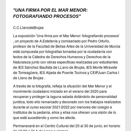
"UNA FIRMA POR EL MAR MENOR: 
FOTOGRAFIANDO PROCESOS"
C.C.LlanodeBrujas
La exposición 'Una firma por el Mar Menor: fotografiando procesos'
, un proyecto de A.Estefanía y comisariado por Pedro Ortuño,
profesor de la Facultad de Bellas Artes de la Universidad de Murcia
está compuesta por fotografías tomadas por la ciudadanía con
textos de la Cátedra de Derechos Humanos y Derechos de la
Naturaleza junto con obras específicas realizadas por estudiantes
de IES Sánchez Bautista de LLano de Brujas, IES Monte Miravete
de Torreagüera, IES Aljada de Puente Tocinos y CEIPJuan Carlos I
de Llano de Brujas .
A través de la fotografía, refleja la situación del Mar Menor y el
movimiento ciudadano iniciado en el verano del 2020 para
recuperar y proteger la laguna salada dotándolo de personalidad
jurídica, todo ello remarcado y decorado con los trabajos realizados
durante el curso escolar 2021/2022 por menores del colegio e
institutos de la pedanía, ellos y ellas nos ofrecen una visión de lo
que está sucediendo y como les afecta.
Permanecerá en el Centro Cultural del 20 al 30 de junio, en horario
de 16:30 a 21 h de lunes a viernes.