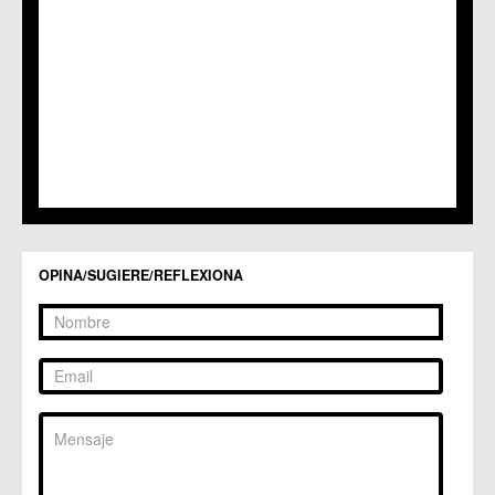
C.C. San Ginés
C.C. Sangonera la Seca
C.M. Sangonera la Verde
C.M. Santa Cruz
C.M. Santiago y Zaraiche
C.M. Santo Ángel
C.C. Sucina
C.C. Torreagüera
C.M. Valladolises
C.C. Zarandona
C.C. Zeneta
OPINA/SUGIERE/REFLEXIONA